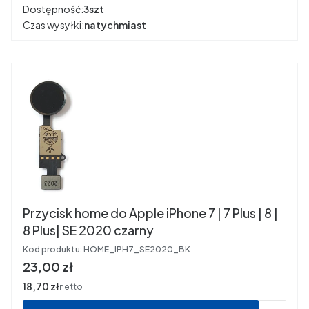
Dostępność:
3szt
Czas wysyłki:
natychmiast
Przycisk home do Apple iPhone 7 | 7 Plus | 8 |
8 Plus| SE 2020 czarny
Kod produktu:
HOME_IPH7_SE2020_BK
Cena
23,00 zł
Cena
18,70 zł
netto