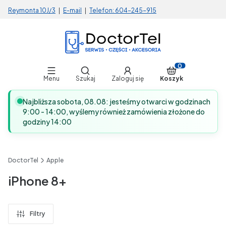
Reymonta 10J/3
|
E-mail
|
Telefon:
604-245-915
Otwórz wyszukiwarkę
Produkty w koszy
Menu
Szukaj
Zaloguj się
Koszyk
Najbliższa sobota, 08.08: jesteśmy otwarci w godzinach
9:00 - 14:00, wyślemy również zamówienia złożone do
godziny 14:00
DoctorTel
Apple
iPhone 8+
Filtry