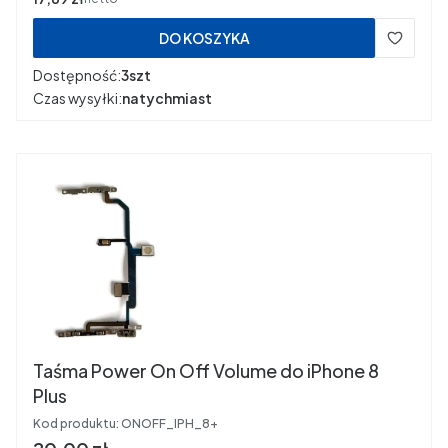
DO KOSZYKA
Dostępność:
3szt
Czas wysyłki:
natychmiast
Taśma Power On Off Volume do iPhone 8
Plus
Kod produktu:
ONOFF_IPH_8+
Cena