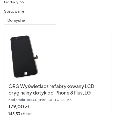
Produkty:
33
Lista produktów
Sortowanie:
Domyślne
ORG Wyświetlacz refabrykowany LCD
oryginalny dotyk do iPhone 8 Plus, LG
Kod produktu:
LCD_IP8P_OE_LG_RE_BK
Cena
179,00 zł
Cena
145,53 zł
netto