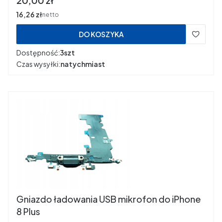
20,00 zł
Cena
16,26 zł
netto
DO KOSZYKA
Dostępność:
3szt
Czas wysyłki:
natychmiast
Gniazdo ładowania USB mikrofon do iPhone
8 Plus