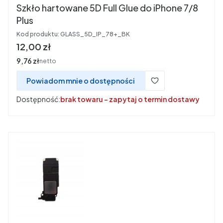
Szkło hartowane 5D Full Glue do iPhone 7/8
Plus
Kod produktu:
GLASS_5D_IP_78+_BK
Cena
12,00 zł
Cena
9,76 zł
netto
Powiadom mnie o dostępności
Dostępność:
brak towaru - zapytaj o termin dostawy