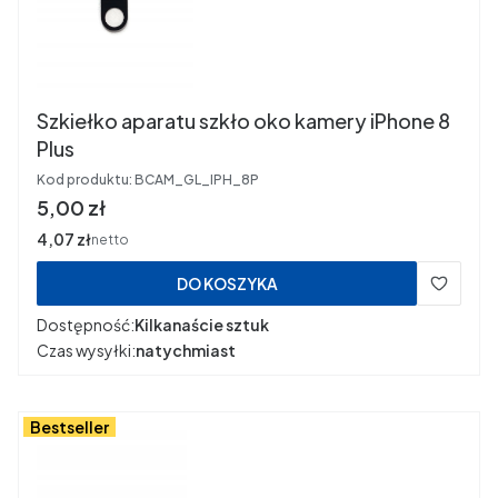
Szkiełko aparatu szkło oko kamery iPhone 8
Plus
Kod produktu:
BCAM_GL_IPH_8P
Cena
5,00 zł
Cena
4,07 zł
netto
DO KOSZYKA
Dostępność:
Kilkanaście sztuk
Czas wysyłki:
natychmiast
Bestseller