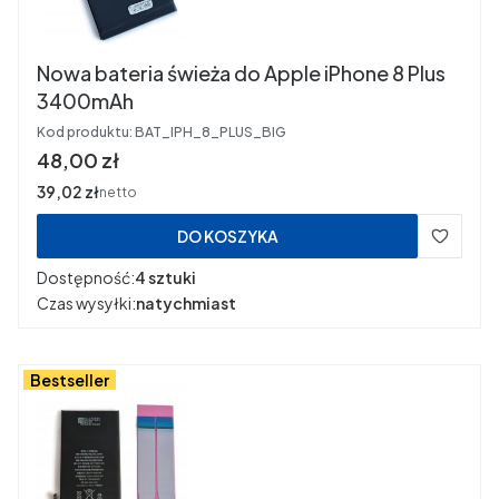
Nowa bateria świeża do Apple iPhone 8 Plus
3400mAh
Kod produktu:
BAT_IPH_8_PLUS_BIG
Cena
48,00 zł
Cena
39,02 zł
netto
DO KOSZYKA
Dostępność:
4 sztuki
Czas wysyłki:
natychmiast
Bestseller