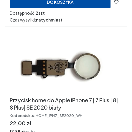
DO KOSZYKA
Dostępność:
2szt
Czas wysyłki:
natychmiast
Przycisk home do Apple iPhone 7 | 7 Plus | 8 |
8 Plus| SE 2020 biały
Kod produktu:
HOME_IPH7_SE2020_WH
Cena
22,00 zł
Cena
17,89 zł
netto