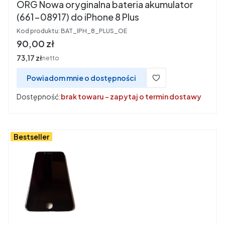
ORG Nowa oryginalna bateria akumulator
(661-08917) do iPhone 8 Plus
Kod produktu:
BAT_IPH_8_PLUS_OE
Cena
90,00 zł
Cena
73,17 zł
netto
Powiadom mnie o dostępności
Dostępność:
brak towaru - zapytaj o termin dostawy
Bestseller