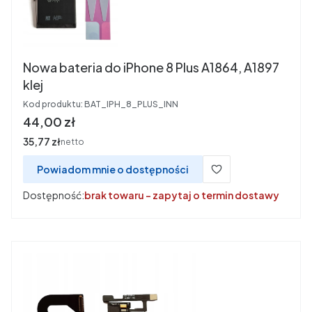
Nowa bateria do iPhone 8 Plus A1864, A1897
klej
Kod produktu:
BAT_IPH_8_PLUS_INN
Cena
44,00 zł
Cena
35,77 zł
netto
Powiadom mnie o dostępności
Dostępność:
brak towaru - zapytaj o termin dostawy