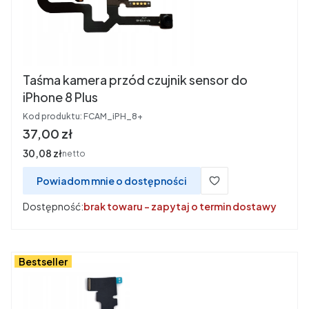
Taśma kamera przód czujnik sensor do
iPhone 8 Plus
Kod produktu:
FCAM_iPH_8+
Cena
37,00 zł
Cena
30,08 zł
netto
Powiadom mnie o dostępności
Dostępność:
brak towaru - zapytaj o termin dostawy
Bestseller