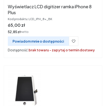
Wyświetlacz LCD digitizer ramka iPhone 8
Plus
Kod produktu:
LCD_IPH_8+_BK
Cena
65,00 zł
Cena
52,85 zł
netto
Powiadom mnie o dostępności
Dostępność:
brak towaru - zapytaj o termin dostawy