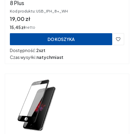
8 Plus
Kod produktu:
USB_IPH_8+_WH
Cena
19,00 zł
Cena
15,45 zł
netto
DO KOSZYKA
Dostępność:
2szt
Czas wysyłki:
natychmiast