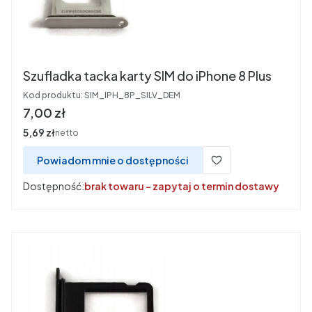
Szufladka tacka karty SIM do iPhone 8 Plus
Kod produktu:
SIM_IPH_8P_SILV_DEM
Cena
7,00 zł
Cena
5,69 zł
netto
Powiadom mnie o dostępności
Dostępność:
brak towaru - zapytaj o termin dostawy