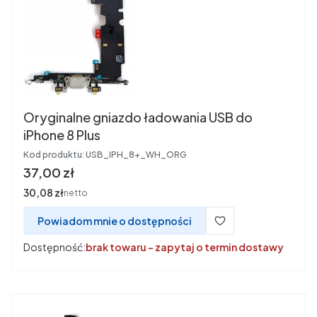
Oryginalne gniazdo ładowania USB do
iPhone 8 Plus
Kod produktu:
USB_IPH_8+_WH_ORG
Cena
37,00 zł
Cena
30,08 zł
netto
Powiadom mnie o dostępności
Dostępność:
brak towaru - zapytaj o termin dostawy