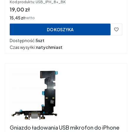
Kod produktu:
USB_IPH_8+_BK
Cena
19,00 zł
Cena
15,45 zł
netto
DO KOSZYKA
Dostępność:
5szt
Czas wysyłki:
natychmiast
Gniazdo ładowania USB mikrofon do iPhone