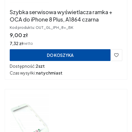
Szybka serwisowa wyświetlacza ramka +
OCA do iPhone 8 Plus, A1864 czarna
Kod produktu:
OUT_GL_IPH_8+_BK
Cena
9,00 zł
Cena
7,32 zł
netto
DO KOSZYKA
Dostępność:
2szt
Czas wysyłki:
natychmiast