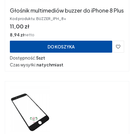
Głośnik multimediów buzzer do iPhone 8 Plus
Kod produktu:
BUZZER_IPH_8+
Cena
11,00 zł
Cena
8,94 zł
netto
DO KOSZYKA
Dostępność:
5szt
Czas wysyłki:
natychmiast