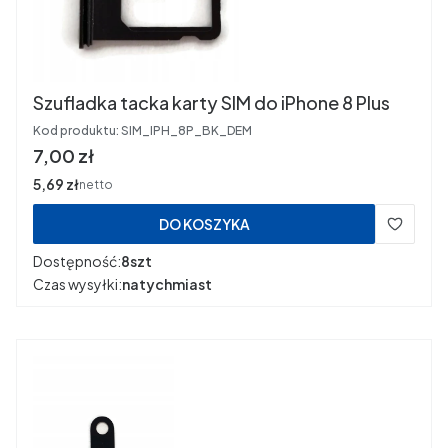
Szufladka tacka karty SIM do iPhone 8 Plus
Kod produktu:
SIM_IPH_8P_BK_DEM
Cena
7,00 zł
Cena
5,69 zł
netto
DO KOSZYKA
Dostępność:
8szt
Czas wysyłki:
natychmiast