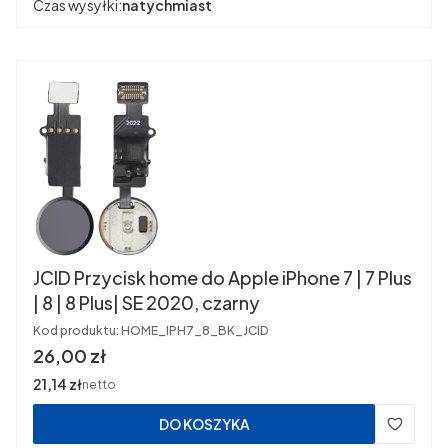
Czas wysyłki:
natychmiast
JCID Przycisk home do Apple iPhone 7 | 7 Plus
| 8 | 8 Plus| SE 2020, czarny
Kod produktu:
HOME_IPH7_8_BK_JCID
Cena
26,00 zł
Cena
21,14 zł
netto
DO KOSZYKA