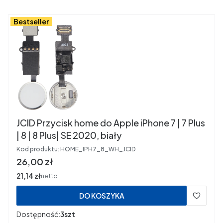
Bestseller
JCID Przycisk home do Apple iPhone 7 | 7 Plus
| 8 | 8 Plus| SE 2020, biały
Kod produktu:
HOME_IPH7_8_WH_JCID
Cena
26,00 zł
Cena
21,14 zł
netto
DO KOSZYKA
Dostępność:
3szt