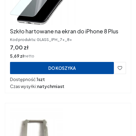
Szkło hartowane na ekran do iPhone 8 Plus
Kod produktu:
GLASS_IPH_7+_8+
Cena
7,00 zł
Cena
5,69 zł
netto
DO KOSZYKA
Dostępność:
1szt
Czas wysyłki:
natychmiast