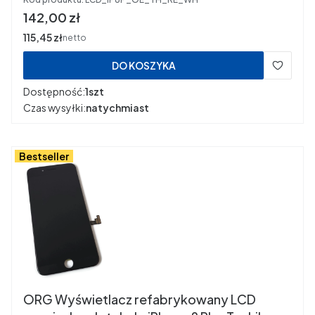
Cena
142,00 zł
Cena
115,45 zł
netto
DO KOSZYKA
Dostępność:
1szt
Czas wysyłki:
natychmiast
Bestseller
ORG Wyświetlacz refabrykowany LCD