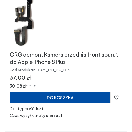
ORG demont Kamera przednia front aparat
do Apple iPhone 8 Plus
Kod produktu:
FCAM_IPH_8+_DEM
Cena
37,00 zł
Cena
30,08 zł
netto
DO KOSZYKA
Dostępność:
1szt
Czas wysyłki:
natychmiast