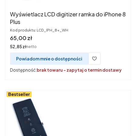
Wyświetlacz LCD digitizer ramka do iPhone 8
Plus
Kod produktu:
LCD_IPH_8+_WH
Cena
65,00 zł
Cena
52,85 zł
netto
Powiadom mnie o dostępności
Dostępność:
brak towaru - zapytaj o termin dostawy
Bestseller