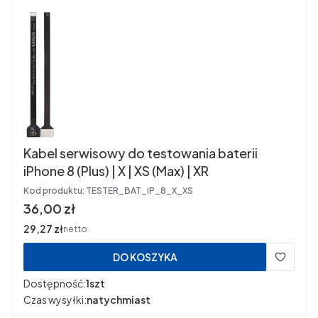
Kabel serwisowy do testowania baterii
iPhone 8 (Plus) | X | XS (Max) | XR
Kod produktu:
TESTER_BAT_IP_8_X_XS
Cena
36,00 zł
Cena
29,27 zł
netto
DO KOSZYKA
Dostępność:
1szt
Czas wysyłki:
natychmiast