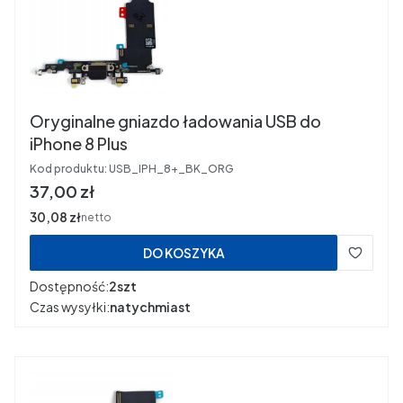
Oryginalne gniazdo ładowania USB do
iPhone 8 Plus
Kod produktu:
USB_IPH_8+_BK_ORG
Cena
37,00 zł
Cena
30,08 zł
netto
DO KOSZYKA
Dostępność:
2szt
Czas wysyłki:
natychmiast