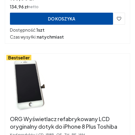
Cena
134,96 zł
netto
DO KOSZYKA
Dostępność:
1szt
Czas wysyłki:
natychmiast
Bestseller
ORG Wyświetlacz refabrykowany LCD
oryginalny dotyk do iPhone 8 Plus Toshiba
Kod produktu:
LCD_IP8P_OE_TH_RE_WH