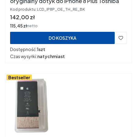
oryginalny dotyk do iPhone 8 Plus Toshiba
Kod produktu:
LCD_IP8P_OE_TH_RE_BK
Cena
142,00 zł
Cena
115,45 zł
netto
DO KOSZYKA
Dostępność:
1szt
Czas wysyłki:
natychmiast
Bestseller