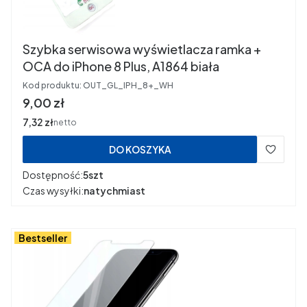
Szybka serwisowa wyświetlacza ramka +
OCA do iPhone 8 Plus, A1864 biała
Kod produktu:
OUT_GL_IPH_8+_WH
Cena
9,00 zł
Cena
7,32 zł
netto
DO KOSZYKA
Dostępność:
5szt
Czas wysyłki:
natychmiast
Bestseller