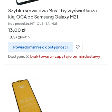
Szybka serwisowa Musttby wyświetlacza +
klej OCA do Samsung Galaxy M21
Kod produktu:
MT_OUT_SA_M21
Cena
13,00 zł
Cena
10,57 zł
netto
Powiadom mnie o dostępności
Dostępność:
brak towaru - zapytaj o termin dostawy