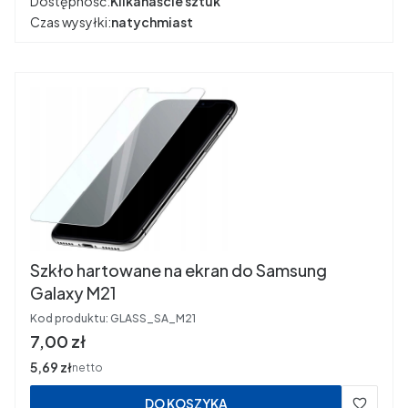
Dostępność:
Kilkanaście sztuk
Czas wysyłki:
natychmiast
Szkło hartowane na ekran do Samsung
Galaxy M21
Kod produktu:
GLASS_SA_M21
Cena
7,00 zł
Cena
5,69 zł
netto
DO KOSZYKA