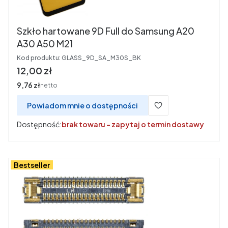
Szkło hartowane 9D Full do Samsung A20
A30 A50 M21
Kod produktu:
GLASS_9D_SA_M30S_BK
Cena
12,00 zł
Cena
9,76 zł
netto
Powiadom mnie o dostępności
Dostępność:
brak towaru - zapytaj o termin dostawy
Bestseller