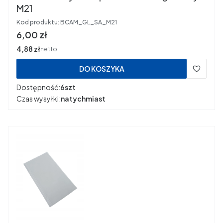
M21
Kod produktu:
BCAM_GL_SA_M21
Cena
6,00 zł
Cena
4,88 zł
netto
DO KOSZYKA
Dostępność:
6szt
Czas wysyłki:
natychmiast