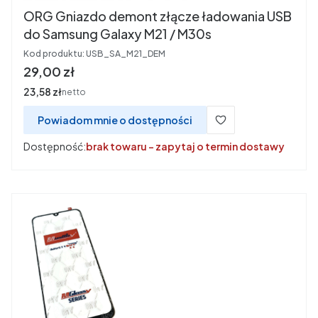
ORG Gniazdo demont złącze ładowania USB
do Samsung Galaxy M21 / M30s
Kod produktu:
USB_SA_M21_DEM
Cena
29,00 zł
Cena
23,58 zł
netto
Powiadom mnie o dostępności
Dostępność:
brak towaru - zapytaj o termin dostawy