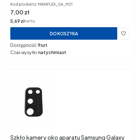
Kod produktu:
MAINFLEX_SA_M21
Cena
7,00 zł
Cena
5,69 zł
netto
DO KOSZYKA
Dostępność:
9szt
Czas wysyłki:
natychmiast
Szkło kamery oko aparatu Samsung Galaxy