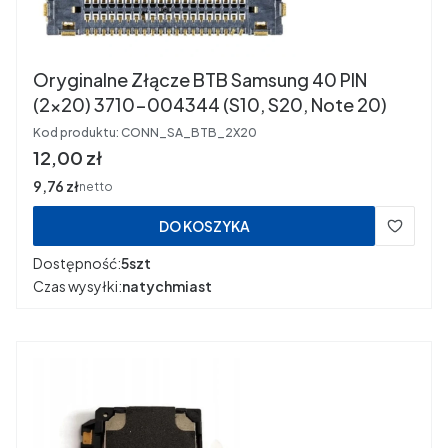
Oryginalne Złącze BTB Samsung 40 PIN
(2x20) 3710-004344 (S10, S20, Note 20)
Kod produktu:
CONN_SA_BTB_2X20
Cena
12,00 zł
Cena
9,76 zł
netto
DO KOSZYKA
Dostępność:
5szt
Czas wysyłki:
natychmiast