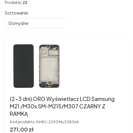
Produkty:
22
Lista produktów
Sortowanie:
Domyślne
(2-3 dni) ORG Wyświetlacz LCD Samsung
M21 /M30s SM-M215/M307 CZARNY Z
RAMKĄ
Kod produktu:
GH82-22509A/22836A
Cena
271,00 zł