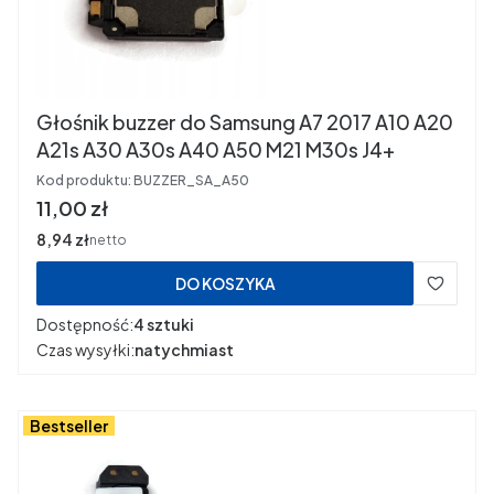
Głośnik buzzer do Samsung A7 2017 A10 A20
A21s A30 A30s A40 A50 M21 M30s J4+
Kod produktu:
BUZZER_SA_A50
Cena
11,00 zł
Cena
8,94 zł
netto
DO KOSZYKA
Dostępność:
4 sztuki
Czas wysyłki:
natychmiast
Bestseller