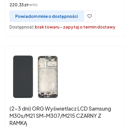
Cena
220,33 zł
netto
Powiadom mnie o dostępności
Dostępność:
brak towaru - zapytaj o termin dostawy
(2-3 dni) ORG Wyświetlacz LCD Samsung
M30s/M21 SM-M307/M215 CZARNY Z
RAMKĄ