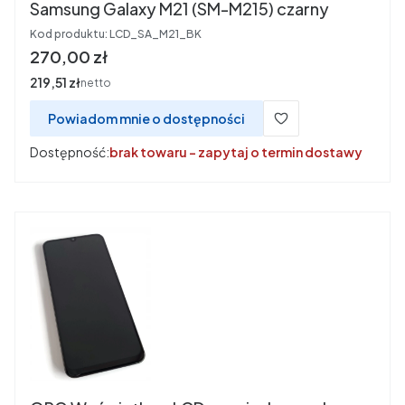
Samsung Galaxy M21 (SM-M215) czarny
Kod produktu:
LCD_SA_M21_BK
Cena
270,00 zł
Cena
219,51 zł
netto
Powiadom mnie o dostępności
Dostępność:
brak towaru - zapytaj o termin dostawy