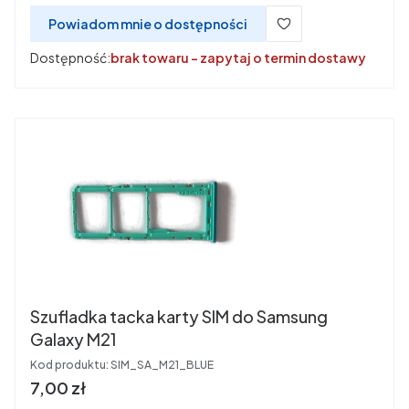
Powiadom mnie o dostępności
Dostępność:
brak towaru - zapytaj o termin dostawy
Szufladka tacka karty SIM do Samsung
Galaxy M21
Kod produktu:
SIM_SA_M21_BLUE
Cena
7,00 zł