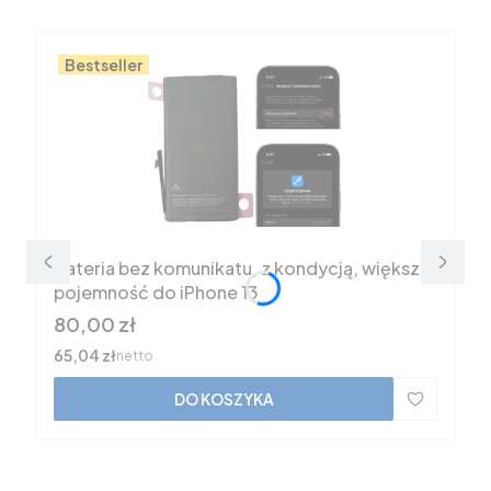
Bestseller
Bateria bez komunikatu, z kondycją, większa
pojemność do iPhone 13
Cena
80,00 zł
Cena
65,04 zł
netto
DO KOSZYKA