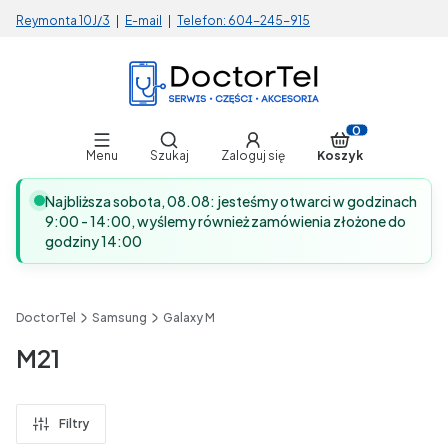
Reymonta 10J/3
|
E-mail
|
Telefon:
604-245-915
Otwórz wyszukiwarkę
Produkty w koszy
Menu
Szukaj
Zaloguj się
Koszyk
Najbliższa sobota, 08.08: jesteśmy otwarci w godzinach
9:00 - 14:00, wyślemy również zamówienia złożone do
godziny 14:00
DoctorTel
Samsung
Galaxy M
M21
Filtry