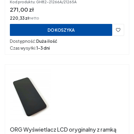
Kod produktu:
GH82-21266A/21265A
Cena
271,00 zł
Cena
220,33 zł
netto
DO KOSZYKA
Dostępność:
Duża ilość
Czas wysyłki:
1-3 dni
ORG Wyświetlacz LCD oryginalny z ramką