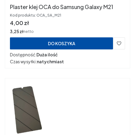
Plaster klej OCA do Samsung Galaxy M21
Kod produktu:
OCA_SA_M21
Cena
4,00 zł
Cena
3,25 zł
netto
DO KOSZYKA
Dostępność:
Duża ilość
Czas wysyłki:
natychmiast