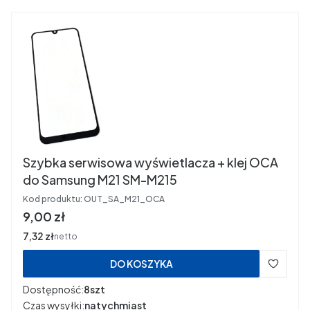
Szybka serwisowa wyświetlacza + klej OCA
do Samsung M21 SM-M215
Kod produktu:
OUT_SA_M21_OCA
Cena
9,00 zł
Cena
7,32 zł
netto
DO KOSZYKA
Dostępność:
8szt
Czas wysyłki:
natychmiast