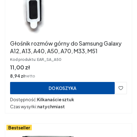
Głośnik rozmów górny do Samsung Galaxy
A12, A13, A40, A50, A70, M33, M51
Kod produktu:
EAR_SA_A50
Cena
11,00 zł
Cena
8,94 zł
netto
DO KOSZYKA
Dostępność:
Kilkanaście sztuk
Czas wysyłki:
natychmiast
Bestseller