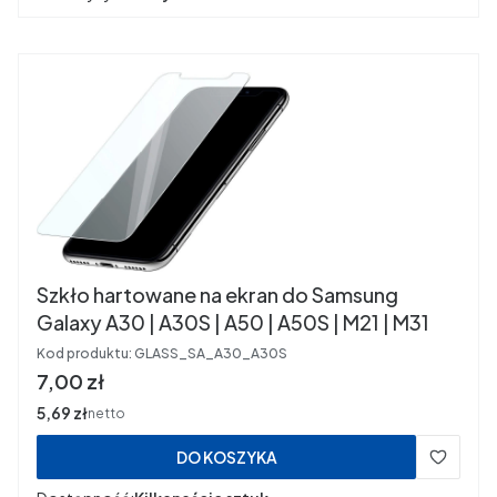
Szkło hartowane na ekran do Samsung
Galaxy A30 | A30S | A50 | A50S | M21 | M31
Kod produktu:
GLASS_SA_A30_A30S
Cena
7,00 zł
Cena
5,69 zł
netto
DO KOSZYKA