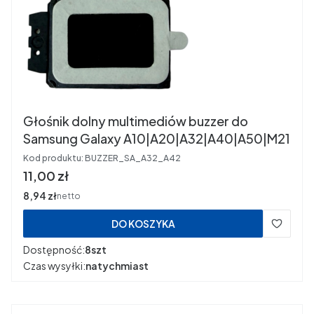
Głośnik dolny multimediów buzzer do
Samsung Galaxy A10|A20|A32|A40|A50|M21
Kod produktu:
BUZZER_SA_A32_A42
Cena
11,00 zł
Cena
8,94 zł
netto
DO KOSZYKA
Dostępność:
8szt
Czas wysyłki:
natychmiast