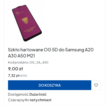
Szkło hartowane OG 5D do Samsung A20
A30 A50 M21
Kod produktu:
OG_SA_A50
Cena
9,00 zł
Cena
7,32 zł
netto
DO KOSZYKA
Dostępność:
Duża ilość
Czas wysyłki:
natychmiast