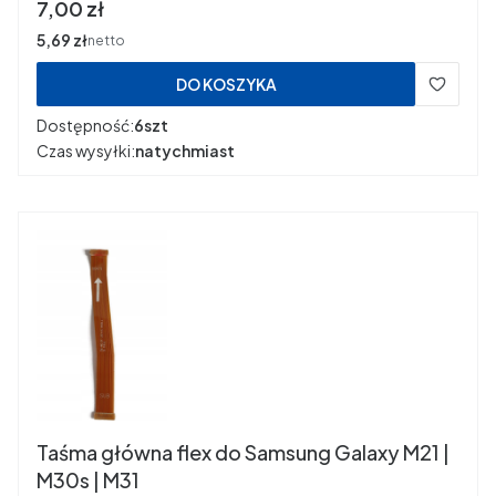
Cena
7,00 zł
Cena
5,69 zł
netto
DO KOSZYKA
Dostępność:
6szt
Czas wysyłki:
natychmiast
Taśma główna flex do Samsung Galaxy M21 |
M30s | M31