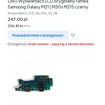
ORG Wyświetlacz LCD oryginalny ramka
Samsung Galaxy M21 | M30s M215 czarny
Kod produktu:
LCD_SA_M21_V2_BK
Cena
247,00 zł
Cena
200,81 zł
netto
Powiadom mnie o dostępności
Dostępność:
brak towaru - zapytaj o termin dostawy