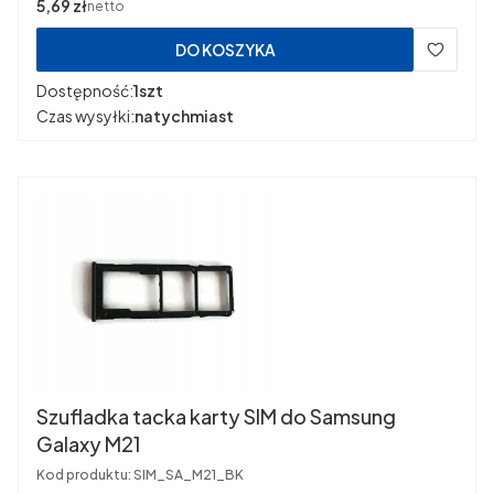
Cena
5,69 zł
netto
DO KOSZYKA
Dostępność:
1szt
Czas wysyłki:
natychmiast
Szufladka tacka karty SIM do Samsung
Galaxy M21
Kod produktu:
SIM_SA_M21_BK