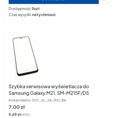
Dostępność:
5szt
Czas wysyłki:
natychmiast
Szybka serwisowa wyświetlacza do
Samsung Galaxy M21, SM-M215F/DS
Kod produktu:
OUT_GL_SA_M21_BK
Cena
7,00 zł
Cena
5,69 zł
netto