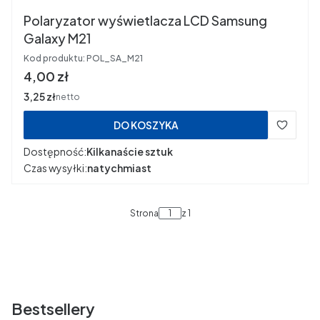
Polaryzator wyświetlacza LCD Samsung
Galaxy M21
Kod produktu:
POL_SA_M21
Cena
4,00 zł
Cena
3,25 zł
netto
DO KOSZYKA
Dostępność:
Kilkanaście sztuk
Czas wysyłki:
natychmiast
Strona
z 1
Bestsellery