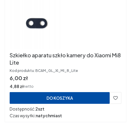
Szkiełko aparatu szkło kamery do Xiaomi Mi8
Lite
Kod produktu:
BCAM_GL_XI_MI_8_Lite
Cena
6,00 zł
Cena
4,88 zł
netto
DO KOSZYKA
Dostępność:
2szt
Czas wysyłki:
natychmiast