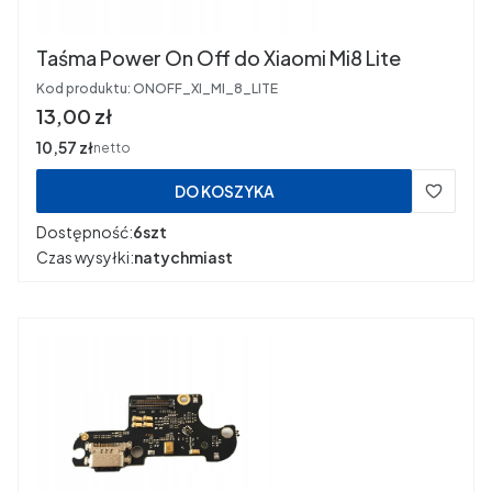
Taśma Power On Off do Xiaomi Mi8 Lite
Kod produktu:
ONOFF_XI_MI_8_LITE
Cena
13,00 zł
Cena
10,57 zł
netto
DO KOSZYKA
Dostępność:
6szt
Czas wysyłki:
natychmiast