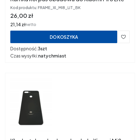
Kod produktu:
FRAME_XI_MI8_LIT_BK
Cena
26,00 zł
Cena
21,14 zł
netto
DO KOSZYKA
Dostępność:
3szt
Czas wysyłki:
natychmiast