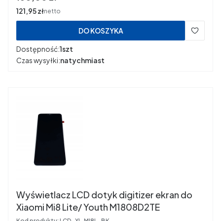
Cena
121,95 zł
netto
DO KOSZYKA
Dostępność:
1szt
Czas wysyłki:
natychmiast
Wyświetlacz LCD dotyk digitizer ekran do
Xiaomi Mi8 Lite/ Youth M1808D2TE
Kod produktu:
LCD_XI_MI8L_BK