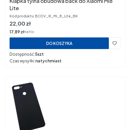
Klapka tylna obudowa back do Xiaomi Mi8
Lite
Kod produktu:
BCOV_XI_Mi_8_Lite_BK
Cena
22,00 zł
Cena
17,89 zł
netto
DO KOSZYKA
Dostępność:
5szt
Czas wysyłki:
natychmiast