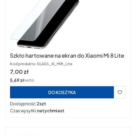
Szkło hartowane na ekran do Xiaomi Mi 8 Lite
Kod produktu:
GLASS_XI_MI8_Lite
Cena
7,00 zł
Cena
5,69 zł
netto
DO KOSZYKA
Dostępność:
2szt
Czas wysyłki:
natychmiast