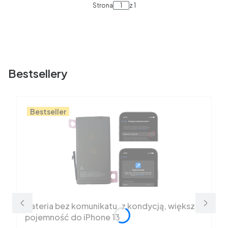
Strona
z 1
Bestsellery
Bestseller
Bateria bez komunikatu, z kondycją, większa
pojemność do iPhone 13