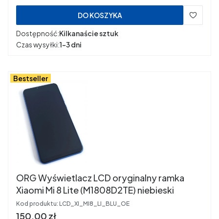
DO KOSZYKA
Dostępność:
Kilkanaście sztuk
Czas wysyłki:
1-3 dni
Bestseller
ORG Wyświetlacz LCD oryginalny ramka
Xiaomi Mi 8 Lite (M1808D2TE) niebieski
Kod produktu:
LCD_XI_MI8_LI_BLU_OE
Cena
150,00 zł