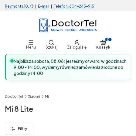
Reymonta 10J/3
|
E-mail
|
Telefon:
604-245-915
Otwórz wyszukiwarkę
Produkty w koszy
Menu
Szukaj
Zaloguj się
Koszyk
Najbliższa sobota, 08.08: jesteśmy otwarci w godzinach
9:00 - 14:00, wyślemy również zamówienia złożone do
godziny 14:00
DoctorTel
Xiaomi
Mi
Mi 8 Lite
Filtry