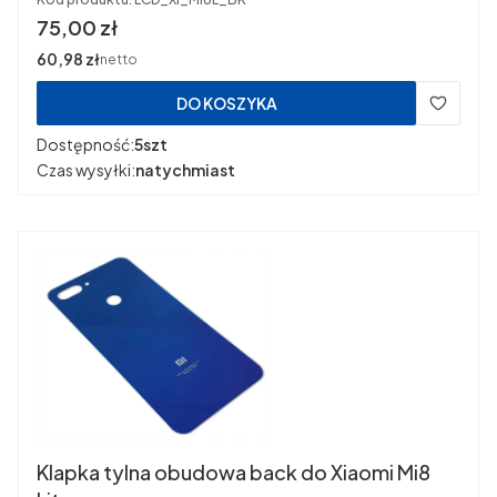
Cena
75,00 zł
Cena
60,98 zł
netto
DO KOSZYKA
Dostępność:
5szt
Czas wysyłki:
natychmiast
Klapka tylna obudowa back do Xiaomi Mi8