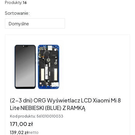
Produkty:
16
Lista produktów
Sortowanie:
Domyślne
(2-3 dni) ORG Wyświetlacz LCD Xiaomi Mi 8
Lite NIEBIESKI (BLUE) Z RAMKĄ
Kod produktu:
561010010033
Cena
171,00 zł
Cena
139,02 zł
netto