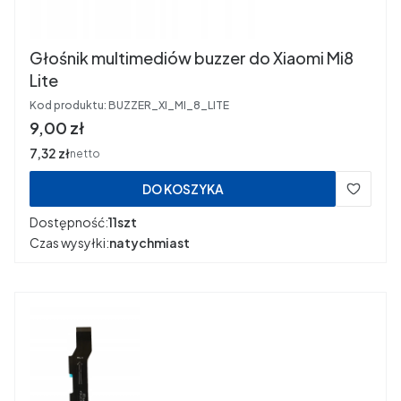
Głośnik multimediów buzzer do Xiaomi Mi8
Lite
Kod produktu:
BUZZER_XI_MI_8_LITE
Cena
9,00 zł
Cena
7,32 zł
netto
DO KOSZYKA
Dostępność:
11szt
Czas wysyłki:
natychmiast