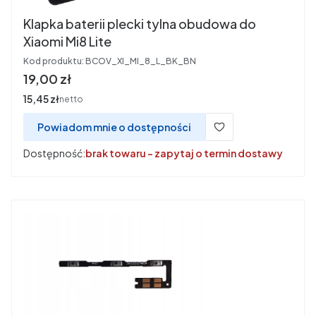
Klapka baterii plecki tylna obudowa do
Xiaomi Mi8 Lite
Kod produktu:
BCOV_XI_MI_8_L_BK_BN
Cena
19,00 zł
Cena
15,45 zł
netto
Powiadom mnie o dostępności
Dostępność:
brak towaru - zapytaj o termin dostawy