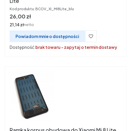
Lite
Kod produktu:
BCOV_XI_MI8Lite_blu
Cena
26,00 zł
Cena
21,14 zł
netto
Powiadom mnie o dostępności
Dostępność:
brak towaru - zapytaj o termin dostawy
Ramka korpus obudowa do Xiaomi Mi 8 Lite