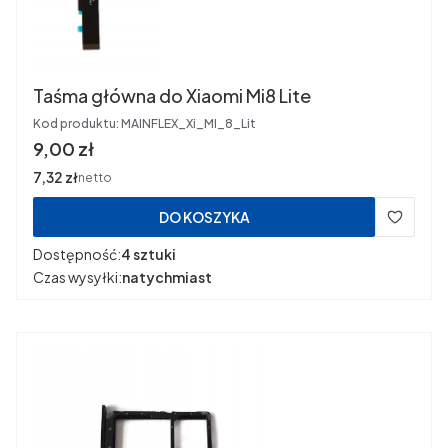
Taśma główna do Xiaomi Mi8 Lite
Kod produktu:
MAINFLEX_Xi_MI_8_Lit
Cena
9,00 zł
Cena
7,32 zł
netto
DO KOSZYKA
Dostępność:
4 sztuki
Czas wysyłki:
natychmiast