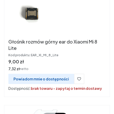
Głośnik rozmów górny ear do Xiaomi Mi 8
Lite
Kod produktu:
EAR_XI_MI_8_Lite
Cena
9,00 zł
Cena
7,32 zł
netto
Powiadom mnie o dostępności
Dostępność:
brak towaru - zapytaj o termin dostawy