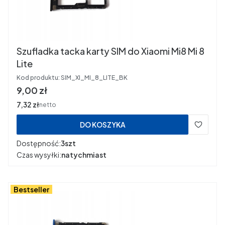
Szufladka tacka karty SIM do Xiaomi Mi8 Mi 8
Lite
Kod produktu:
SIM_XI_MI_8_LITE_BK
Cena
9,00 zł
Cena
7,32 zł
netto
DO KOSZYKA
Dostępność:
3szt
Czas wysyłki:
natychmiast
Bestseller