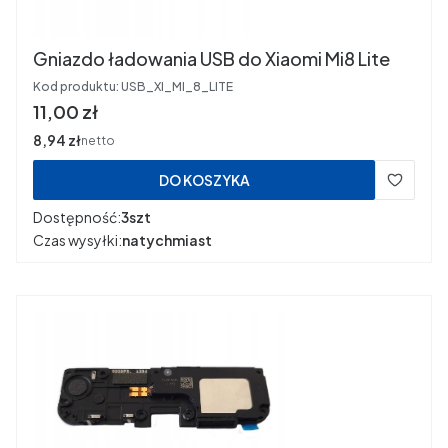
Gniazdo ładowania USB do Xiaomi Mi8 Lite
Kod produktu:
USB_XI_MI_8_LITE
Cena
11,00 zł
Cena
8,94 zł
netto
DO KOSZYKA
Dostępność:
3szt
Czas wysyłki:
natychmiast