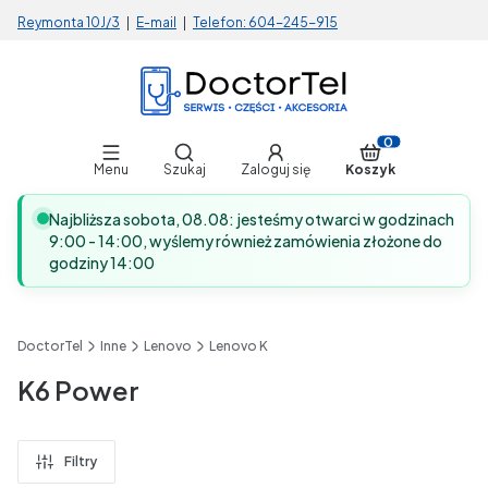
Reymonta 10J/3
|
E-mail
|
Telefon:
604-245-915
Otwórz wyszukiwarkę
Produkty w koszy
Menu
Szukaj
Zaloguj się
Koszyk
Najbliższa sobota, 08.08: jesteśmy otwarci w godzinach
9:00 - 14:00, wyślemy również zamówienia złożone do
godziny 14:00
DoctorTel
Inne
Lenovo
Lenovo K
K6 Power
Filtry