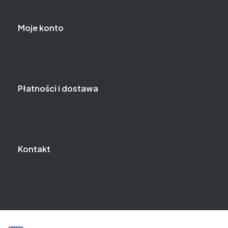
Gwarancja
Moje konto
Twoje zamówienia
Ustawienia konta
Przechowalnia
Płatności i dostawa
Formy płatności
Koszt i czas dostawy
Czas realizacji zamówienia
Kontakt
Jak do nas trafić?
Kontakt i dane firmy