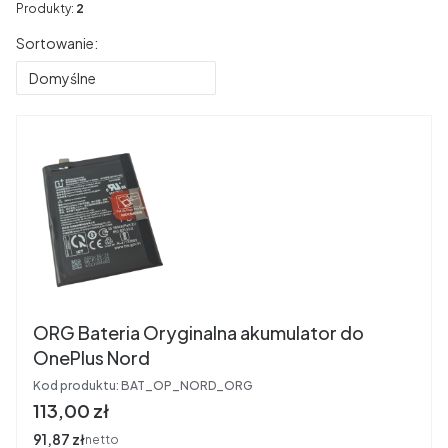
Produkty:
2
Lista produktów
Sortowanie:
Domyślne
ORG Bateria Oryginalna akumulator do
OnePlus Nord
Kod produktu:
BAT_OP_NORD_ORG
Cena
113,00 zł
Cena
91,87 zł
netto