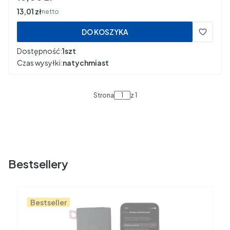
Cena
13,01 zł
netto
DO KOSZYKA
Dostępność:
1szt
Czas wysyłki:
natychmiast
Strona
z 1
Bestsellery
Bestseller