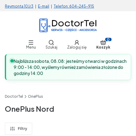
Reymonta 10J/3
|
E-mail
|
Telefon:
604-245-915
Otwórz wyszukiwarkę
Produkty w koszy
Menu
Szukaj
Zaloguj się
Koszyk
Najbliższa sobota, 08.08: jesteśmy otwarci w godzinach
9:00 - 14:00, wyślemy również zamówienia złożone do
godziny 14:00
DoctorTel
OnePlus
OnePlus Nord
Filtry