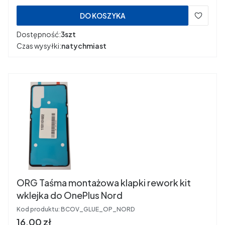
DO KOSZYKA
Dostępność:
3szt
Czas wysyłki:
natychmiast
ORG Taśma montażowa klapki rework kit
wklejka do OnePlus Nord
Kod produktu:
BCOV_GLUE_OP_NORD
Cena
16,00 zł