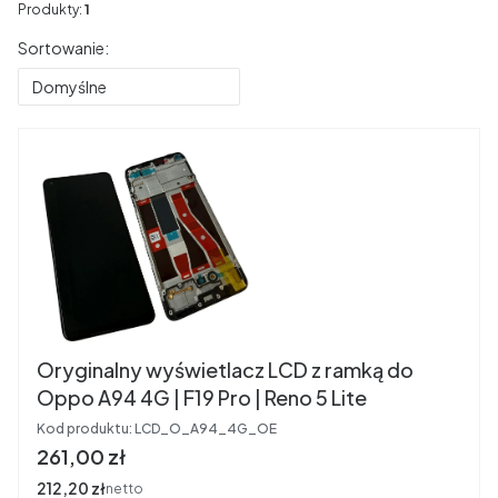
Produkty:
1
Lista produktów
Sortowanie:
Domyślne
Oryginalny wyświetlacz LCD z ramką do
Oppo A94 4G | F19 Pro | Reno 5 Lite
Kod produktu:
LCD_O_A94_4G_OE
Cena
261,00 zł
Cena
212,20 zł
netto