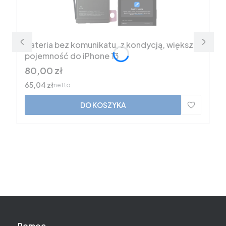
Bateria bez komunikatu, z kondycją, większa
pojemność do iPhone 13
Cena
80,00 zł
Cena
65,04 zł
netto
DO KOSZYKA
Pomoc