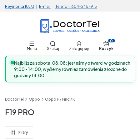
Reymonta 10J/3
|
E-mail
|
Telefon:
604-245-915
Otwórz wyszukiwarkę
Produkty w koszy
Menu
Szukaj
Zaloguj się
Koszyk
Najbliższa sobota, 08.08: jesteśmy otwarci w godzinach
9:00 - 14:00, wyślemy również zamówienia złożone do
godziny 14:00
DoctorTel
Oppo
Oppo F / Find / K
F19 PRO
Filtry