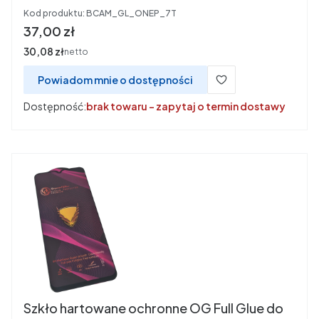
Kod produktu:
BCAM_GL_ONEP_7T
Cena
37,00 zł
Cena
30,08 zł
netto
Powiadom mnie o dostępności
Dostępność:
brak towaru - zapytaj o termin dostawy
Szkło hartowane ochronne OG Full Glue do