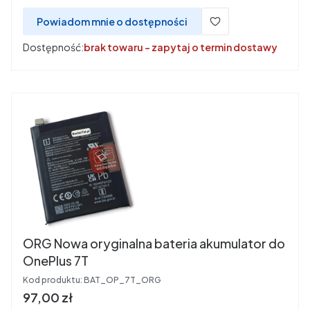
Powiadom mnie o dostępności
Dostępność:
brak towaru - zapytaj o termin dostawy
ORG Nowa oryginalna bateria akumulator do
OnePlus 7T
Kod produktu:
BAT_OP_7T_ORG
Cena
97,00 zł