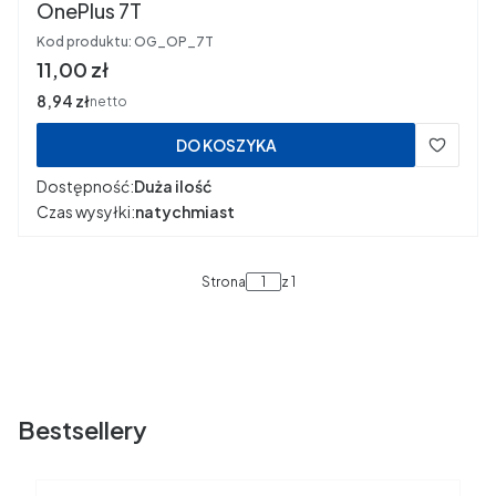
OnePlus 7T
Kod produktu:
OG_OP_7T
Cena
11,00 zł
Cena
8,94 zł
netto
DO KOSZYKA
Dostępność:
Duża ilość
Czas wysyłki:
natychmiast
Strona
z 1
Bestsellery