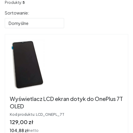
Produkty:
5
Lista produktów
Sortowanie:
Domyślne
Wyświetlacz LCD ekran dotyk do OnePlus 7T
OLED
Kod produktu:
LCD_ONEPL_7T
Cena
129,00 zł
Cena
104,88 zł
netto