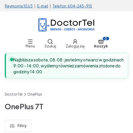
Reymonta 10J/3
|
E-mail
|
Telefon:
604-245-915
Otwórz wyszukiwarkę
Produkty w koszy
Menu
Szukaj
Zaloguj się
Koszyk
Najbliższa sobota, 08.08: jesteśmy otwarci w godzinach
9:00 - 14:00, wyślemy również zamówienia złożone do
godziny 14:00
DoctorTel
OnePlus
OnePlus 7T
Filtry