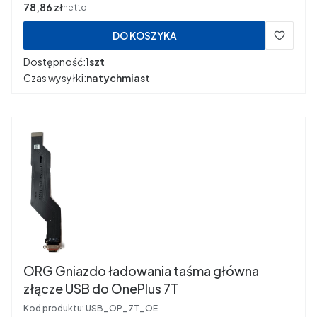
Cena
78,86 zł
netto
DO KOSZYKA
Dostępność:
1szt
Czas wysyłki:
natychmiast
ORG Gniazdo ładowania taśma główna
złącze USB do OnePlus 7T
Kod produktu:
USB_OP_7T_OE