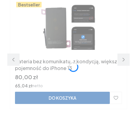
Bestseller
Bateria bez komunikatu, z kondycją, większa
pojemność do iPhone 13
Cena
80,00 zł
Cena
65,04 zł
netto
DO KOSZYKA