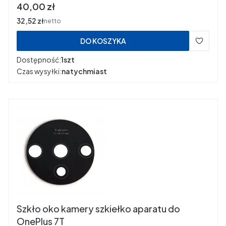
Cena
40,00 zł
Cena
32,52 zł
netto
DO KOSZYKA
Dostępność:
1szt
Czas wysyłki:
natychmiast
Szkło oko kamery szkiełko aparatu do
OnePlus 7T