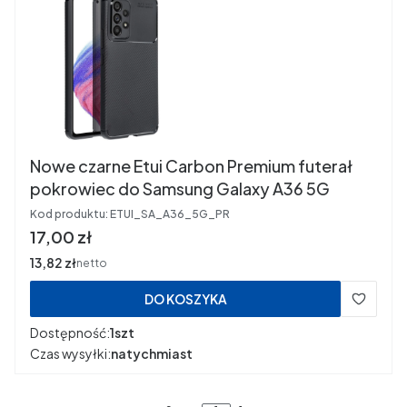
Nowe czarne Etui Carbon Premium futerał
pokrowiec do Samsung Galaxy A36 5G
Kod produktu:
ETUI_SA_A36_5G_PR
Cena
17,00 zł
Cena
13,82 zł
netto
DO KOSZYKA
Dostępność:
1szt
Czas wysyłki:
natychmiast