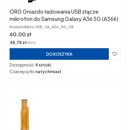
ORG Gniazdo ładowania USB złącze
mikrofon do Samsung Galaxy A36 5G (A366)
Kod produktu:
USB_SA_A36_5G_OE
Cena
60,00 zł
Cena
48,78 zł
netto
DO KOSZYKA
Dostępność:
4 sztuki
Czas wysyłki:
natychmiast