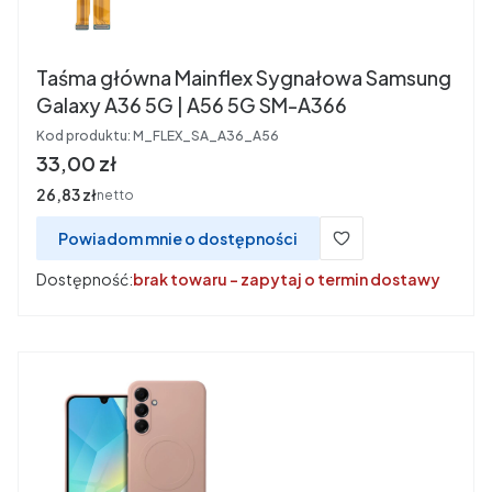
Taśma główna Mainflex Sygnałowa Samsung
Galaxy A36 5G | A56 5G SM-A366
Kod produktu:
M_FLEX_SA_A36_A56
Cena
33,00 zł
Cena
26,83 zł
netto
Powiadom mnie o dostępności
Dostępność:
brak towaru - zapytaj o termin dostawy