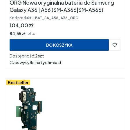
ORG Nowa oryginalna bateria do Samsung
Galaxy A36 | A56 (SM-A366|SM-A566)
Kod produktu:
BAT_SA_A56_A36_ORG
Cena
104,00 zł
Cena
84,55 zł
netto
DO KOSZYKA
Dostępność:
2szt
Czas wysyłki:
natychmiast
Bestseller