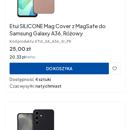
Etui SILICONE Mag Cover z MagSafe do
Samsung Galaxy A36, Różowy
Kod produktu:
ETUI_SA_A36_SI_PK
Cena
25,00 zł
Cena
20,33 zł
netto
DO KOSZYKA
Dostępność:
4 sztuki
Czas wysyłki:
natychmiast