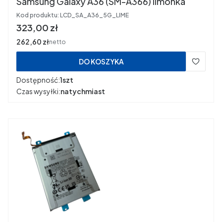
Samsung Galaxy A36 (SM-A366) limonka
Kod produktu:
LCD_SA_A36_5G_LIME
Cena
323,00 zł
Cena
262,60 zł
netto
DO KOSZYKA
Dostępność:
1szt
Czas wysyłki:
natychmiast