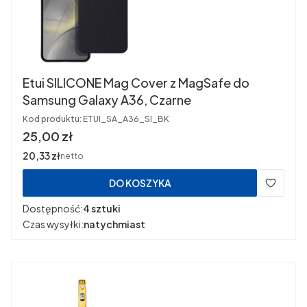
Etui SILICONE Mag Cover z MagSafe do
Samsung Galaxy A36, Czarne
Kod produktu:
ETUI_SA_A36_SI_BK
Cena
25,00 zł
Cena
20,33 zł
netto
DO KOSZYKA
Dostępność:
4 sztuki
Czas wysyłki:
natychmiast