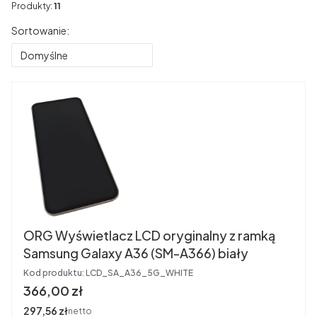
Produkty:
11
Lista produktów
Sortowanie:
Domyślne
ORG Wyświetlacz LCD oryginalny z ramką
Samsung Galaxy A36 (SM-A366) biały
Kod produktu:
LCD_SA_A36_5G_WHITE
Cena
366,00 zł
Cena
297,56 zł
netto