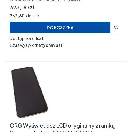
Cena
323,00 zł
Cena
262,60 zł
netto
DO KOSZYKA
Dostępność:
1szt
Czas wysyłki:
natychmiast
ORG Wyświetlacz LCD oryginalny z ramką