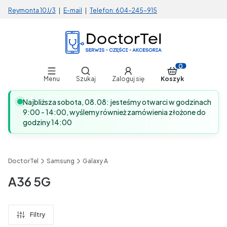
Reymonta 10J/3
|
E-mail
|
Telefon:
604-245-915
Otwórz wyszukiwarkę
Produkty w koszy
Menu
Szukaj
Zaloguj się
Koszyk
Najbliższa sobota, 08.08: jesteśmy otwarci w godzinach
9:00 - 14:00, wyślemy również zamówienia złożone do
godziny 14:00
DoctorTel
Samsung
Galaxy A
A36 5G
Filtry