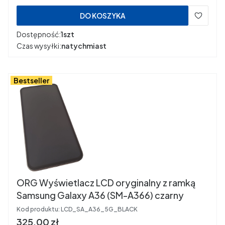
DO KOSZYKA
Dostępność:
1szt
Czas wysyłki:
natychmiast
Bestseller
ORG Wyświetlacz LCD oryginalny z ramką
Samsung Galaxy A36 (SM-A366) czarny
Kod produktu:
LCD_SA_A36_5G_BLACK
Cena
325,00 zł