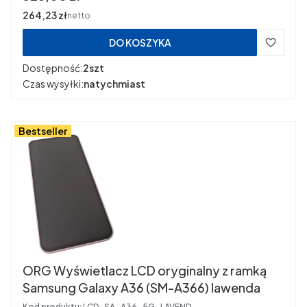
Cena
264,23 zł
netto
DO KOSZYKA
Dostępność:
2szt
Czas wysyłki:
natychmiast
Bestseller
ORG Wyświetlacz LCD oryginalny z ramką
Samsung Galaxy A36 (SM-A366) lawenda
Kod produktu:
LCD_SA_A36_5G_LAVEND