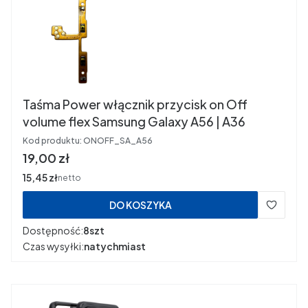
Taśma Power włącznik przycisk on Off
volume flex Samsung Galaxy A56 | A36
Kod produktu:
ONOFF_SA_A56
Cena
19,00 zł
Cena
15,45 zł
netto
DO KOSZYKA
Dostępność:
8szt
Czas wysyłki:
natychmiast