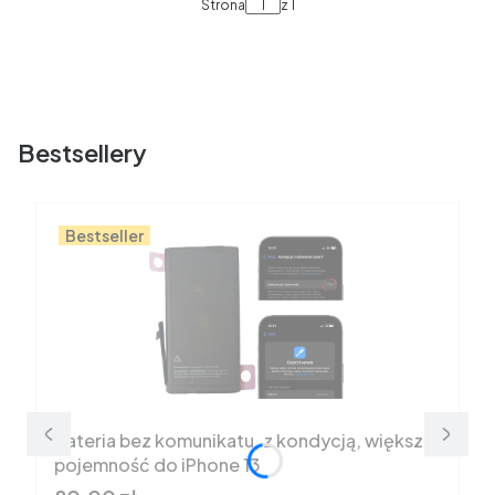
Strona
z 1
Bestsellery
Bestseller
Bateria bez komunikatu, z kondycją, większa
pojemność do iPhone 13