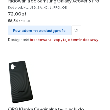
ładowania do Samsung Galaxy Xcover 6 Pro
Kod produktu:
USB_SA_XC_6_PRO_OE
Cena
72,00 zł
Cena
58,54 zł
netto
Powiadom mnie o dostępności
Dostępność:
brak towaru - zapytaj o termin dostawy
ORG Klapka Oryginalna tył plecki do