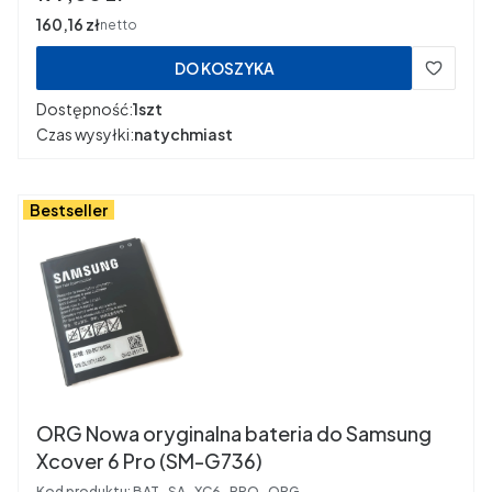
Cena
160,16 zł
netto
DO KOSZYKA
Dostępność:
1szt
Czas wysyłki:
natychmiast
Bestseller
ORG Nowa oryginalna bateria do Samsung
Xcover 6 Pro (SM-G736)
Kod produktu:
BAT_SA_XC6_PRO_ORG