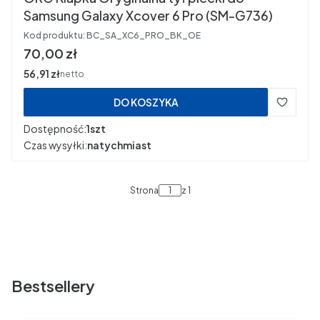
Samsung Galaxy Xcover 6 Pro (SM-G736)
Kod produktu:
BC_SA_XC6_PRO_BK_OE
Cena
70,00 zł
Cena
56,91 zł
netto
DO KOSZYKA
Dostępność:
1szt
Czas wysyłki:
natychmiast
Strona
z 1
Bestsellery