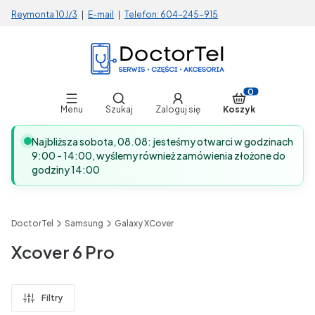
Reymonta 10J/3
|
E-mail
|
Telefon:
604-245-915
Otwórz wyszukiwarkę
Produkty w koszy
Menu
Szukaj
Zaloguj się
Koszyk
Najbliższa sobota, 08.08: jesteśmy otwarci w godzinach
9:00 - 14:00, wyślemy również zamówienia złożone do
godziny 14:00
DoctorTel
Samsung
Galaxy XCover
Xcover 6 Pro
Filtry