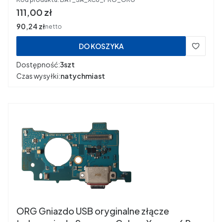
Cena
111,00 zł
Cena
90,24 zł
netto
DO KOSZYKA
Dostępność:
3szt
Czas wysyłki:
natychmiast
ORG Gniazdo USB oryginalne złącze