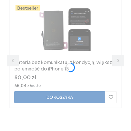
Bestseller
Bateria bez komunikatu, z kondycją, większa
pojemność do iPhone 13
Cena
80,00 zł
Cena
65,04 zł
netto
DO KOSZYKA