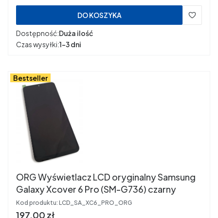
DO KOSZYKA
Dostępność:
Duża ilość
Czas wysyłki:
1-3 dni
Bestseller
ORG Wyświetlacz LCD oryginalny Samsung
Galaxy Xcover 6 Pro (SM-G736) czarny
Kod produktu:
LCD_SA_XC6_PRO_ORG
Cena
197,00 zł