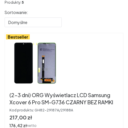
Produkty:
5
Lista produktów
Sortowanie:
Domyślne
Bestseller
(2-3 dni) ORG Wyświetlacz LCD Samsung
Xcover 6 Pro SM-G736 CZARNY BEZ RAMKI
Kod produktu:
GH82-29187A/29188A
Cena
217,00 zł
Cena
176,42 zł
netto