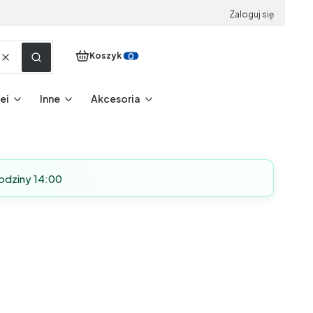
Zaloguj się
Produkty w koszyku: 0. Zobacz szczegóły
Koszyk
Wyczyść
Szukaj
ei
Inne
Akcesoria
odziny 14:00