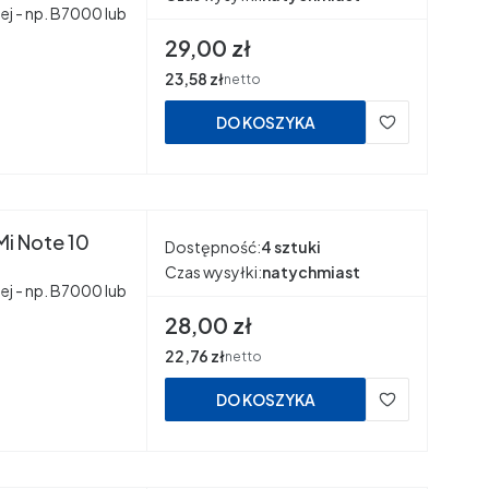
ej - np. B7000 lub
Cena
29,00 zł
Cena
23,58 zł
netto
DO KOSZYKA
Mi Note 10
Dostępność:
4 sztuki
Czas wysyłki:
natychmiast
ej - np. B7000 lub
Cena
28,00 zł
Cena
22,76 zł
netto
DO KOSZYKA