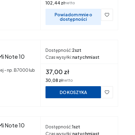
Cena
102,44 zł
netto
Powiadom mnie o
dostępności
Dostępność:
2szt
Mi Note 10
Czas wysyłki:
natychmiast
ej - np. B7000 lub
Cena
37,00 zł
Cena
30,08 zł
netto
DO KOSZYKA
Mi Note 10
Dostępność:
1szt
Czas wysyłki:
natychmiast