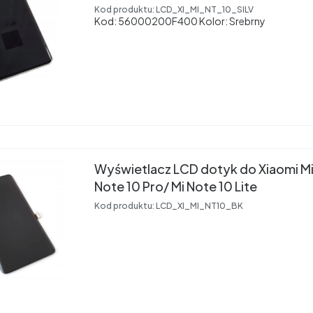
Kod produktu:
LCD_XI_MI_NT_10_SILV
Kod: 56000200F400 Kolor: Srebrny
Wyświetlacz LCD dotyk do Xiaomi Mi
Note 10 Pro/ Mi Note 10 Lite
Kod produktu:
LCD_XI_MI_NT10_BK