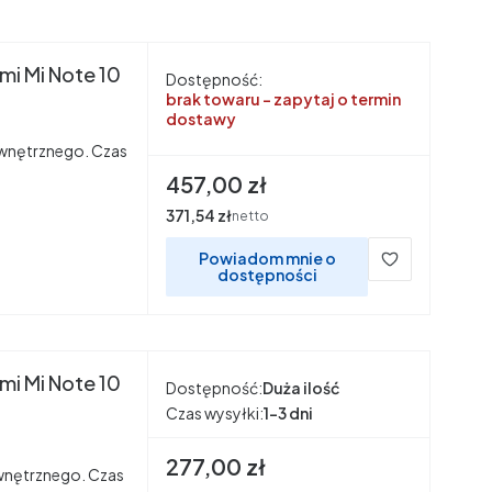
mi Mi Note 10
Dostępność:
brak towaru - zapytaj o termin
dostawy
wnętrznego. Czas
Cena
457,00 zł
Cena
371,54 zł
netto
Powiadom mnie o
dostępności
mi Mi Note 10
Dostępność:
Duża ilość
Czas wysyłki:
1-3 dni
Cena
277,00 zł
nętrznego. Czas