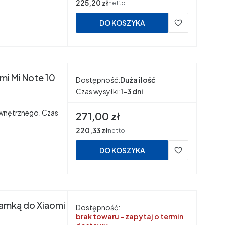
Cena
225,20 zł
netto
DO KOSZYKA
mi Mi Note 10
Dostępność:
Duża ilość
Czas wysyłki:
1-3 dni
wnętrznego. Czas
Cena
271,00 zł
Cena
220,33 zł
netto
DO KOSZYKA
ramką do Xiaomi
Dostępność:
brak towaru - zapytaj o termin