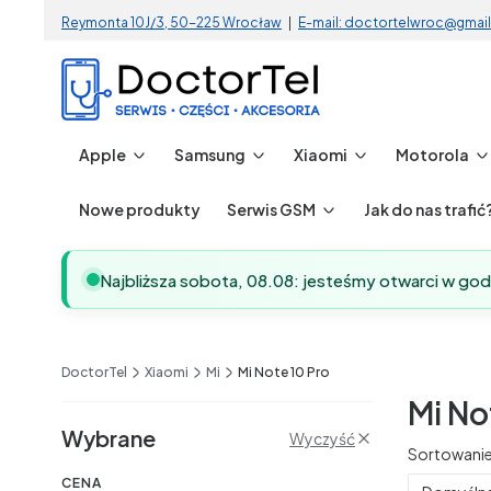
Reymonta 10J/3, 50-225 Wrocław
|
E-mail: doctortelwroc@gmai
Apple
Samsung
Xiaomi
Motorola
Nowe produkty
Serwis GSM
Jak do nas trafić
Najbliższa sobota, 08.08: jesteśmy otwarci w go
DoctorTel
Xiaomi
Mi
Mi Note 10 Pro
Mi No
Filtry
Wybrane
Wyczyść
Lista 
Sortowanie
CENA