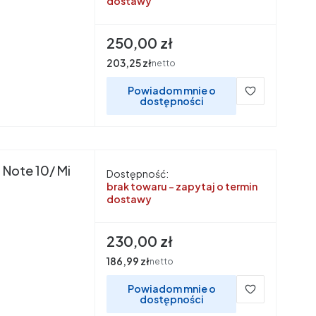
dostawy
Cena
250,00 zł
Cena
203,25 zł
netto
Powiadom mnie o
dostępności
 Note 10/ Mi
Dostępność:
brak towaru - zapytaj o termin
dostawy
Cena
230,00 zł
Cena
186,99 zł
netto
Powiadom mnie o
dostępności