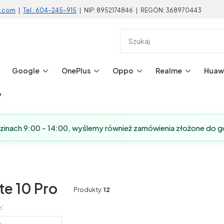
l.com
|
Tel.: 604-245-915
| NIP: 8952174846 | REGON: 368970443
Google
OnePlus
Oppo
Realme
Huaw
?
dzinach 9:00 - 14:00, wyślemy również zamówienia złożone do g
te 10 Pro
Produkty:
12
produktów
: