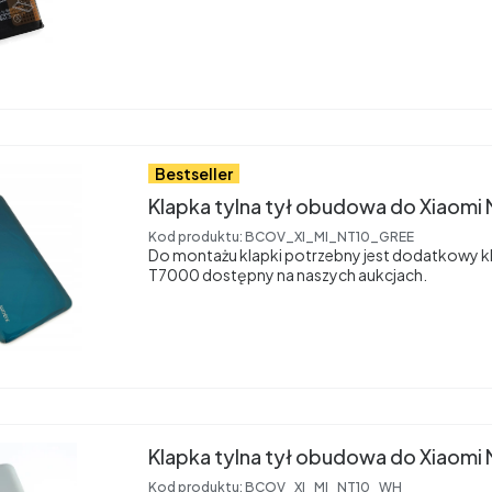
Bestseller
Klapka tylna tył obudowa do Xiaomi 
Kod produktu:
BCOV_XI_MI_NT10_GREE
Do montażu klapki potrzebny jest dodatkowy kl
T7000 dostępny na naszych aukcjach.
Klapka tylna tył obudowa do Xiaomi 
Kod produktu:
BCOV_XI_MI_NT10_WH