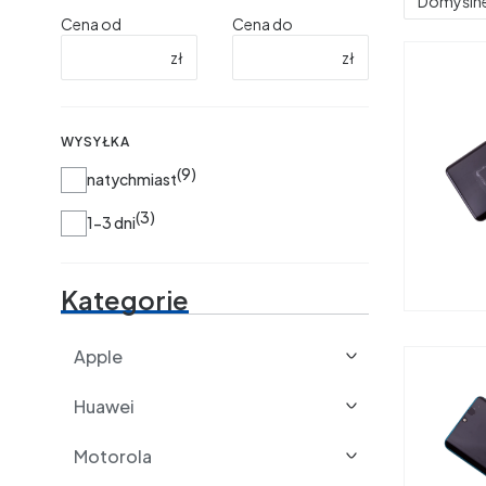
Domyśln
Cena od
Cena do
zł
zł
WYSYŁKA
9
Wysyłka
natychmiast
3
1-3 dni
Kategorie
Apple
Huawei
Motorola