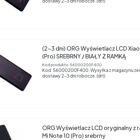
dostawy 2-3 dni robocze. (drt)
(2-3 dni) ORG Wyświetlacz LCD Xiao
(Pro) SREBRNY / BIAŁY Z RAMKĄ
Kod produktu:
56000200F400
Kod: 56000200F400, Wysyłka z magazynu ze
dostawy 2-3 dni robocze. (drt)
ORG Wyświetlacz LCD oryginalny z 
Mi Note 10 (Pro) srebrny