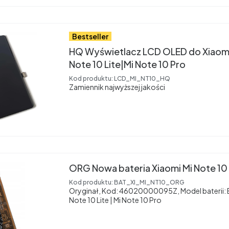
Bestseller
HQ Wyświetlacz LCD OLED do Xiaomi
Note 10 Lite|Mi Note 10 Pro
Kod produktu:
LCD_MI_NT10_HQ
Zamiennik najwyższej jakości
ORG Nowa bateria Xiaomi Mi Note 10 
Kod produktu:
BAT_XI_MI_NT10_ORG
Oryginał, Kod: 46020000095Z, Model baterii: B
Note 10 Lite | Mi Note 10 Pro