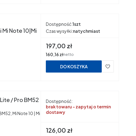
Dostępność:
1szt
 Mi Note 10|Mi
Czas wysyłki:
natychmiast
Cena
197,00 zł
Cena
160,16 zł
netto
DO KOSZYKA
Lite / Pro BM52
Dostępność:
brak towaru - zapytaj o termin
dostawy
M52, Mi Note 10 | Mi
Cena
126,00 zł