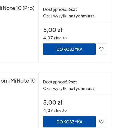
 Note 10 (Pro)
Dostępność:
6szt
Czas wysyłki:
natychmiast
Cena
5,00 zł
Cena
4,07 zł
netto
DO KOSZYKA
aomi Mi Note 10
Dostępność:
9szt
Czas wysyłki:
natychmiast
Cena
5,00 zł
Cena
4,07 zł
netto
DO KOSZYKA