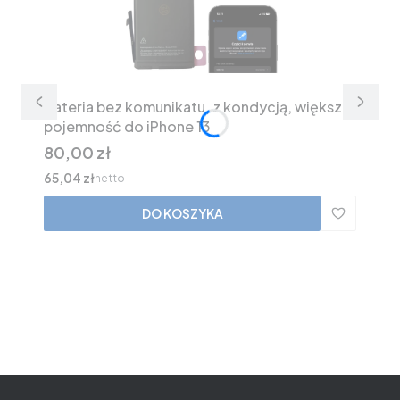
Bateria bez komunikatu, z kondycją, większa
pojemność do iPhone 13
Cena
80,00 zł
Cena
65,04 zł
netto
DO KOSZYKA