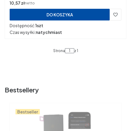
Cena
10,57 zł
netto
DO KOSZYKA
Dostępność:
1szt
Czas wysyłki:
natychmiast
Strona
z 1
Bestsellery
Bestseller