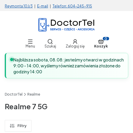
Reymonta 10J/3
|
E-mail
|
Telefon:
604-245-915
Otwórz wyszukiwarkę
Produkty w koszy
Menu
Szukaj
Zaloguj się
Koszyk
Najbliższa sobota, 08.08: jesteśmy otwarci w godzinach
9:00 - 14:00, wyślemy również zamówienia złożone do
godziny 14:00
DoctorTel
Realme
Realme 7 5G
Filtry