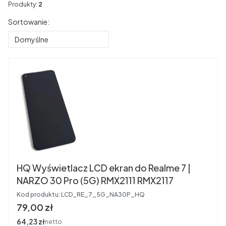
Produkty:
2
Lista produktów
Sortowanie:
Domyślne
HQ Wyświetlacz LCD ekran do Realme 7 |
NARZO 30 Pro (5G) RMX2111 RMX2117
Kod produktu:
LCD_RE_7_5G_NA30P_HQ
Cena
79,00 zł
Cena
64,23 zł
netto