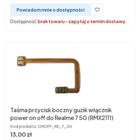
Powiadom mnie o dostępności
Dostępność:
brak towaru - zapytaj o termin dostawy
Taśma przycisk boczny guzik włącznik
power on off do Realme 7 5G (RMX2111)
Kod produktu:
ONOFF_RE_7_5G
Cena
13,00 zł