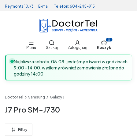
Reymonta 10J/3
|
E-mail
|
Telefon:
604-245-915
Otwórz wyszukiwarkę
Produkty w koszy
Menu
Szukaj
Zaloguj się
Koszyk
Najbliższa sobota, 08.08: jesteśmy otwarci w godzinach
9:00 - 14:00, wyślemy również zamówienia złożone do
godziny 14:00
DoctorTel
Samsung
Galaxy J
J7 Pro SM-J730
Filtry