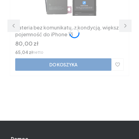
Bateria bez komunikatu, z kondycją, większa
pojemność do iPhone 13
Cena
80,00 zł
Cena
65,04 zł
netto
DO KOSZYKA
Pomoc