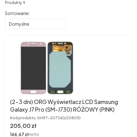
Produkty:
1
Lista produktów
Sortowanie:
Domyślne
(2-3 dni) ORG Wyświetlacz LCD Samsung
Galaxy J7 Pro (SM-J730) RÓŻOWY (PINK)
Kod produktu:
GH97-20736D/20801D
Cena
205,00 zł
Cena
166,67 zł
netto