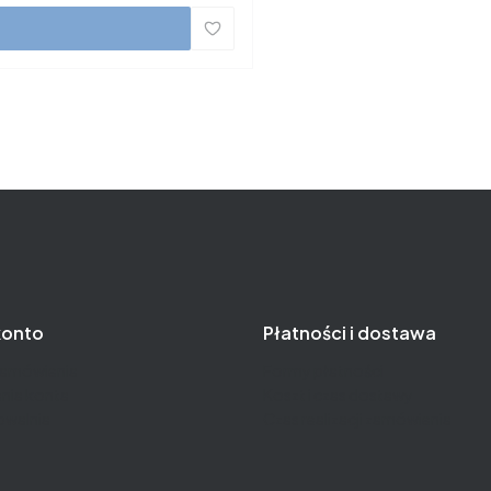
konto
Płatności i dostawa
zamówienia
Formy płatności
nia konta
Koszt i czas dostawy
owalnia
Czas realizacji zamówienia