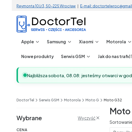
Reymonta 10J/3, 50-225 Wrocław
|
E-mail: doctortelwroc@gmai
Apple
Samsung
Xiaomi
Motorola
Nowe produkty
Serwis GSM
Jak do nas trafić
Najbliższa sobota, 08.08: jesteśmy otwarci w go
DoctorTel
Serwis GSM
Motorola
Moto G
Moto G32
Moto
Filtry
Wybrane
Wyczyść
Lista 
Sortowanie
CENA