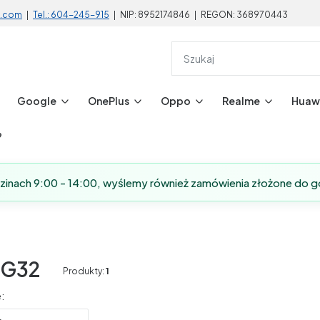
l.com
|
Tel.: 604-245-915
| NIP: 8952174846 | REGON: 368970443
Google
OnePlus
Oppo
Realme
Huaw
?
dzinach 9:00 - 14:00, wyślemy również zamówienia złożone do g
 G32
Produkty:
1
produktów
: