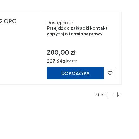
32 ORG
Dostępność:
Przejdź do zakładki kontakt i
zapytaj o termin naprawy
Cena
280,00 zł
Cena
227,64 zł
netto
DO KOSZYKA
Strona
z 1