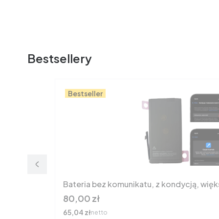
Bestsellery
Bestseller
Bateria bez komunikatu, z kondycją, wię
Cena
80,00 zł
Cena
65,04 zł
netto