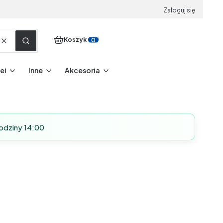
Zaloguj się
Produkty w koszyku: 0. Zobacz szczegóły
Koszyk
Wyczyść
Szukaj
ei
Inne
Akcesoria
odziny 14:00