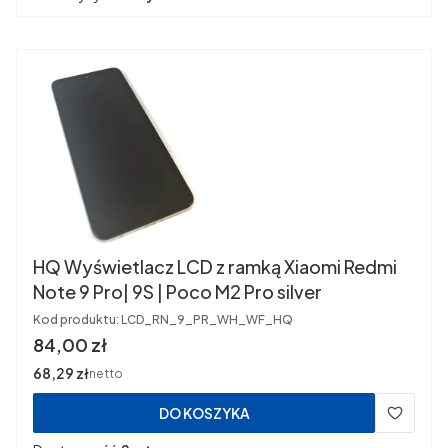
HQ Wyświetlacz LCD z ramką Xiaomi Redmi
Note 9 Pro| 9S | Poco M2 Pro silver
Kod produktu:
LCD_RN_9_PR_WH_WF_HQ
Cena
84,00 zł
Cena
68,29 zł
netto
DO KOSZYKA