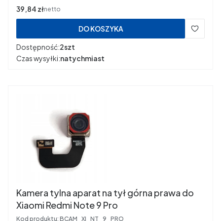
Cena
39,84 zł
netto
DO KOSZYKA
Dostępność:
2szt
Czas wysyłki:
natychmiast
Kamera tylna aparat na tył górna prawa do
Xiaomi Redmi Note 9 Pro
Kod produktu:
BCAM_XI_NT_9_PRO