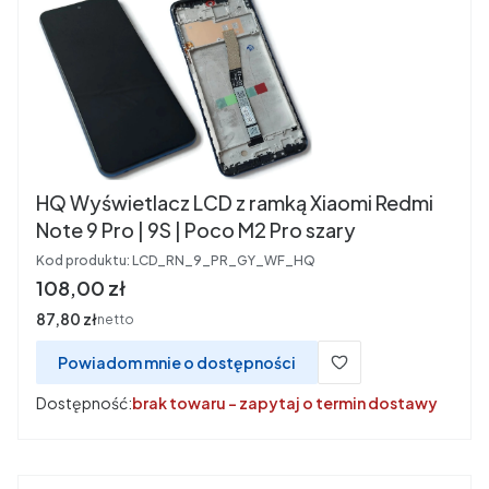
HQ Wyświetlacz LCD z ramką Xiaomi Redmi
Note 9 Pro | 9S | Poco M2 Pro szary
Kod produktu:
LCD_RN_9_PR_GY_WF_HQ
Cena
108,00 zł
Cena
87,80 zł
netto
Powiadom mnie o dostępności
Dostępność:
brak towaru - zapytaj o termin dostawy