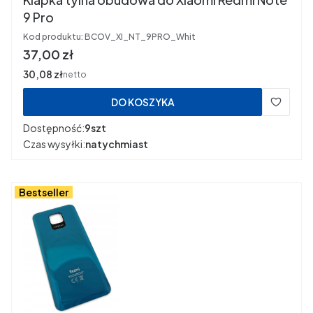
9 Pro
Kod produktu:
BCOV_XI_NT_9PRO_Whit
Cena
37,00 zł
Cena
30,08 zł
netto
DO KOSZYKA
Dostępność:
9szt
Czas wysyłki:
natychmiast
Bestseller