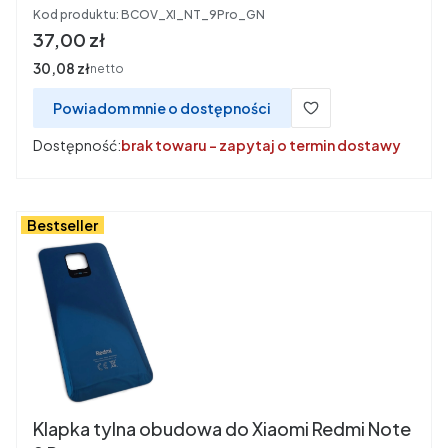
Kod produktu:
BCOV_XI_NT_9Pro_GN
Cena
37,00 zł
Cena
30,08 zł
netto
Powiadom mnie o dostępności
Dostępność:
brak towaru - zapytaj o termin dostawy
Bestseller
Klapka tylna obudowa do Xiaomi Redmi Note