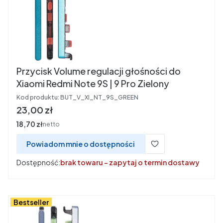
Przycisk Volume regulacji głośności do
Xiaomi Redmi Note 9S | 9 Pro Zielony
Kod produktu:
BUT_V_XI_NT_9S_GREEN
Cena
23,00 zł
Cena
18,70 zł
netto
Powiadom mnie o dostępności
Dostępność:
brak towaru - zapytaj o termin dostawy
Bestseller