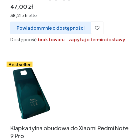
Cena
47,00 zł
Cena
38,21 zł
netto
Powiadom mnie o dostępności
Dostępność:
brak towaru - zapytaj o termin dostawy
Bestseller
Klapka tylna obudowa do Xiaomi Redmi Note
9 Pro