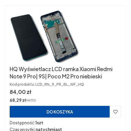
HQ Wyświetlacz LCD ramka Xiaomi Redmi
Note 9 Pro| 9S| Poco M2 Pro niebieski
Kod produktu:
LCD_RN_9_PR_BL_WF_HQ
Cena
84,00 zł
Cena
68,29 zł
netto
DO KOSZYKA
Dostępność:
1szt
Czas wysyłki:
natychmiast