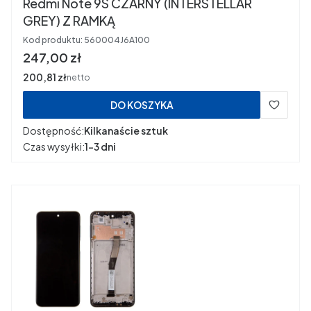
Redmi Note 9S CZARNY (INTERSTELLAR
GREY) Z RAMKĄ
Kod produktu:
560004J6A100
Cena
247,00 zł
Cena
200,81 zł
netto
DO KOSZYKA
Dostępność:
Kilkanaście sztuk
Czas wysyłki:
1-3 dni