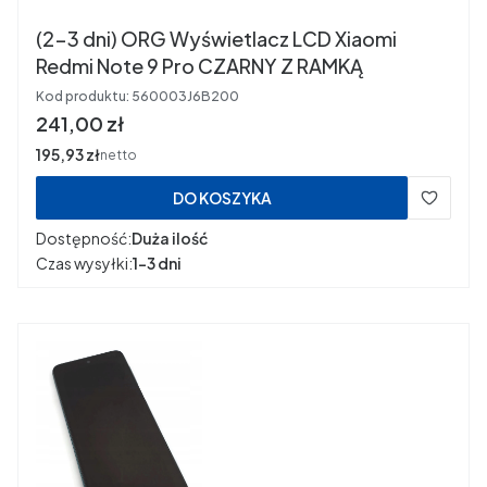
(2-3 dni) ORG Wyświetlacz LCD Xiaomi
Redmi Note 9 Pro CZARNY Z RAMKĄ
Kod produktu:
560003J6B200
Cena
241,00 zł
Cena
195,93 zł
netto
DO KOSZYKA
Dostępność:
Duża ilość
Czas wysyłki:
1-3 dni