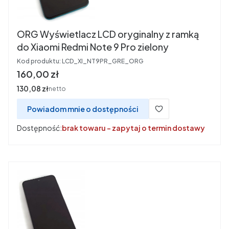
ORG Wyświetlacz LCD oryginalny z ramką
do Xiaomi Redmi Note 9 Pro zielony
Kod produktu:
LCD_XI_NT9PR_GRE_ORG
Cena
160,00 zł
Cena
130,08 zł
netto
Powiadom mnie o dostępności
Dostępność:
brak towaru - zapytaj o termin dostawy