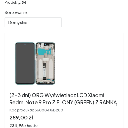
Produkty:
54
Lista produktów
Sortowanie:
Domyślne
(2-3 dni) ORG Wyświetlacz LCD Xiaomi
Redmi Note 9 Pro ZIELONY (GREEN) Z RAMKĄ
Kod produktu:
560004J6B200
Cena
289,00 zł
Cena
234,96 zł
netto