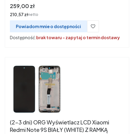
Cena
259,00 zł
Cena
210,57 zł
netto
Powiadom mnie o dostępności
Dostępność:
brak towaru - zapytaj o termin dostawy
(2-3 dni) ORG Wyświetlacz LCD Xiaomi
Redmi Note 9S BIAŁY (WHITE) Z RAMKĄ