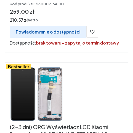
Kod produktu:
560002J6A100
Cena
259,00 zł
Cena
210,57 zł
netto
Powiadom mnie o dostępności
Dostępność:
brak towaru - zapytaj o termin dostawy
Bestseller
(2-3 dni) ORG Wyświetlacz LCD Xiaomi