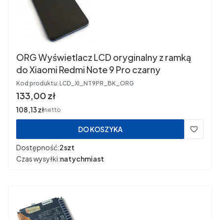
ORG Wyświetlacz LCD oryginalny z ramką
do Xiaomi Redmi Note 9 Pro czarny
Kod produktu:
LCD_XI_NT9PR_BK_ORG
Cena
133,00 zł
Cena
108,13 zł
netto
DO KOSZYKA
Dostępność:
2szt
Czas wysyłki:
natychmiast