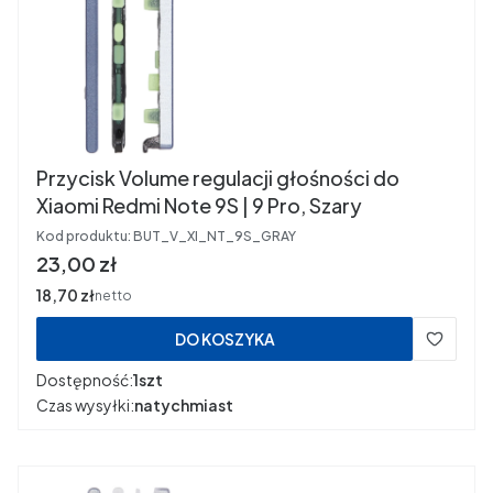
Przycisk Volume regulacji głośności do
Xiaomi Redmi Note 9S | 9 Pro, Szary
Kod produktu:
BUT_V_XI_NT_9S_GRAY
Cena
23,00 zł
Cena
18,70 zł
netto
DO KOSZYKA
Dostępność:
1szt
Czas wysyłki:
natychmiast