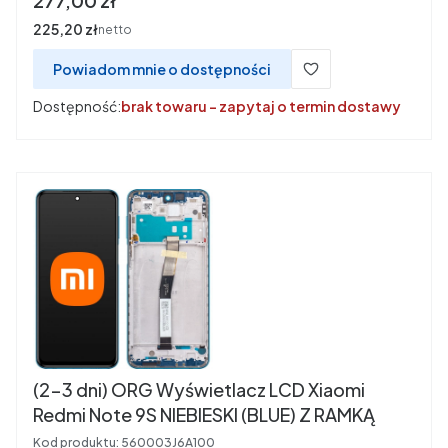
277,00 zł
Cena
225,20 zł
netto
Powiadom mnie o dostępności
Dostępność:
brak towaru - zapytaj o termin dostawy
(2-3 dni) ORG Wyświetlacz LCD Xiaomi
Redmi Note 9S NIEBIESKI (BLUE) Z RAMKĄ
Kod produktu:
560003J6A100