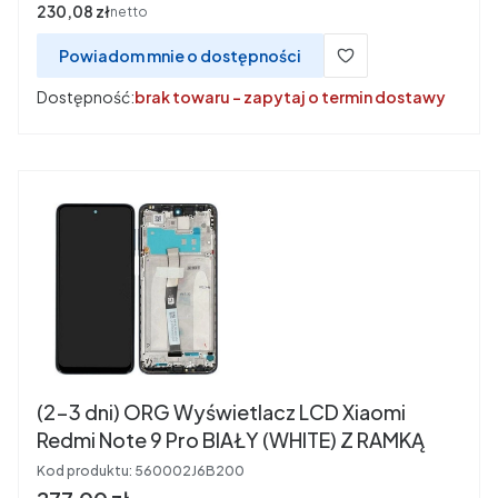
Cena
230,08 zł
netto
Powiadom mnie o dostępności
Dostępność:
brak towaru - zapytaj o termin dostawy
(2-3 dni) ORG Wyświetlacz LCD Xiaomi
Redmi Note 9 Pro BIAŁY (WHITE) Z RAMKĄ
Kod produktu:
560002J6B200
Cena