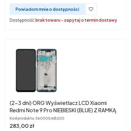
Powiadom mnie o dostępności
Dostępność:
brak towaru - zapytaj o termin dostawy
(2-3 dni) ORG Wyświetlacz LCD Xiaomi
Redmi Note 9 Pro NIEBIESKI (BLUE) Z RAMKĄ
Kod produktu:
560005J6B200
Cena
283,00 zł