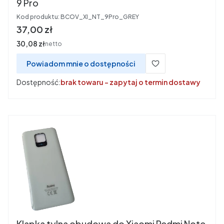
9 Pro
Kod produktu:
BCOV_XI_NT_9Pro_GREY
Cena
37,00 zł
Cena
30,08 zł
netto
Powiadom mnie o dostępności
Dostępność:
brak towaru - zapytaj o termin dostawy
Klapka tylna obudowa do Xiaomi Redmi Note