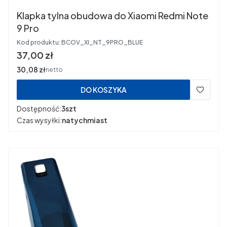
Klapka tylna obudowa do Xiaomi Redmi Note
9 Pro
Kod produktu:
BCOV_XI_NT_9PRO_BLUE
Cena
37,00 zł
Cena
30,08 zł
netto
DO KOSZYKA
Dostępność:
3szt
Czas wysyłki:
natychmiast