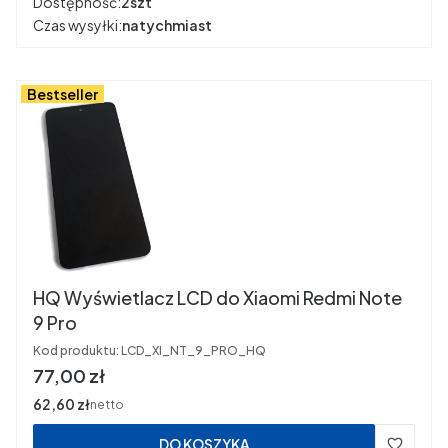
Dostępność:
2szt
Czas wysyłki:
natychmiast
Bestseller
HQ Wyświetlacz LCD do Xiaomi Redmi Note
9 Pro
Kod produktu:
LCD_XI_NT_9_PRO_HQ
Cena
77,00 zł
Cena
62,60 zł
netto
DO KOSZYKA