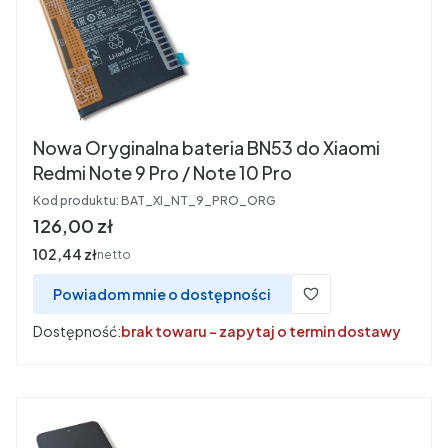
Nowa Oryginalna bateria BN53 do Xiaomi
Redmi Note 9 Pro / Note 10 Pro
Kod produktu:
BAT_XI_NT_9_PRO_ORG
Cena
126,00 zł
Cena
102,44 zł
netto
Powiadom mnie o dostępności
Dostępność:
brak towaru - zapytaj o termin dostawy