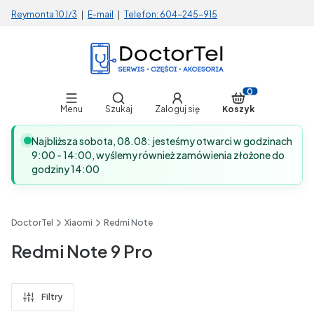
Reymonta 10J/3
|
E-mail
|
Telefon:
604-245-915
Otwórz wyszukiwarkę
Produkty w koszy
Menu
Szukaj
Zaloguj się
Koszyk
Najbliższa sobota, 08.08: jesteśmy otwarci w godzinach
9:00 - 14:00, wyślemy również zamówienia złożone do
godziny 14:00
DoctorTel
Xiaomi
Redmi Note
Redmi Note 9 Pro
Filtry