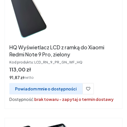
HQ Wyświetlacz LCD z ramką do Xiaomi
Redmi Note 9 Pro, zielony
Kod produktu:
LCD_RN_9_PR_GN_WF_HQ
Cena
113,00 zł
Cena
91,87 zł
netto
Powiadom mnie o dostępności
Dostępność:
brak towaru - zapytaj o termin dostawy