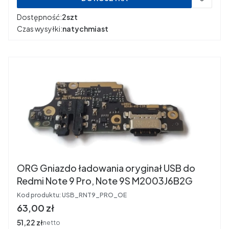
Dostępność:
2szt
Czas wysyłki:
natychmiast
ORG Gniazdo ładowania oryginał USB do
Redmi Note 9 Pro, Note 9S M2003J6B2G
Kod produktu:
USB_RNT9_PRO_OE
Cena
63,00 zł
Cena
51,22 zł
netto