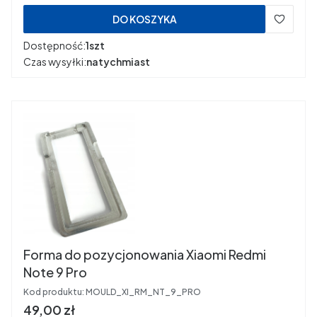
DO KOSZYKA
Dostępność:
1szt
Czas wysyłki:
natychmiast
Forma do pozycjonowania Xiaomi Redmi
Note 9 Pro
Kod produktu:
MOULD_XI_RM_NT_9_PRO
Cena
49,00 zł