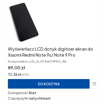
Wyświetlacz LCD dotyk digitizer ekran do
Xiaomi Redmi Note 9s/ Note 9 Pro
Kod produktu:
LCD_XI_NT9sNT9PRO_BK
Cena
89,00 zł
Cena
72,36 zł
netto
DO KOSZYKA
Dostępność:
8szt
Czas wysyłki:
natychmiast