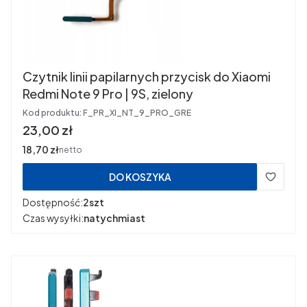
Czytnik linii papilarnych przycisk do Xiaomi
Redmi Note 9 Pro | 9S, zielony
Kod produktu:
F_PR_XI_NT_9_PRO_GRE
Cena
23,00 zł
Cena
18,70 zł
netto
DO KOSZYKA
Dostępność:
2szt
Czas wysyłki:
natychmiast