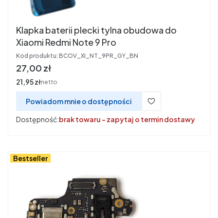
Klapka baterii plecki tylna obudowa do
Xiaomi Redmi Note 9 Pro
Kod produktu:
BCOV_XI_NT_9PR_GY_BN
Cena
27,00 zł
Cena
21,95 zł
netto
Powiadom mnie o dostępności
Dostępność:
brak towaru - zapytaj o termin dostawy
Bestseller