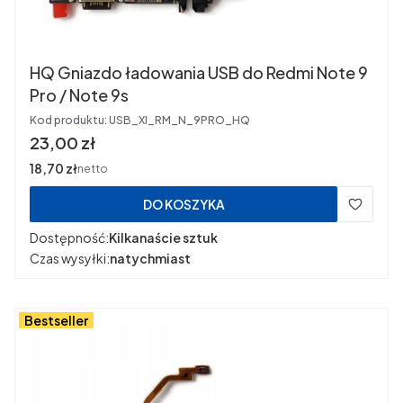
HQ Gniazdo ładowania USB do Redmi Note 9
Pro / Note 9s
Kod produktu:
USB_XI_RM_N_9PRO_HQ
Cena
23,00 zł
Cena
18,70 zł
netto
DO KOSZYKA
Dostępność:
Kilkanaście sztuk
Czas wysyłki:
natychmiast
Bestseller