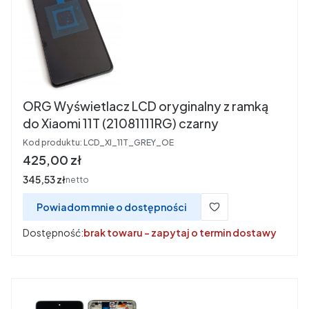
ORG Wyświetlacz LCD oryginalny z ramką
do Xiaomi 11T (21081111RG) czarny
Kod produktu:
LCD_XI_11T_GREY_OE
Cena
425,00 zł
Cena
345,53 zł
netto
Powiadom mnie o dostępności
Dostępność:
brak towaru - zapytaj o termin dostawy