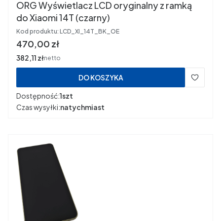
ORG Wyświetlacz LCD oryginalny z ramką
do Xiaomi 14T (czarny)
Kod produktu:
LCD_XI_14T_BK_OE
Cena
470,00 zł
Cena
382,11 zł
netto
DO KOSZYKA
Dostępność:
1szt
Czas wysyłki:
natychmiast