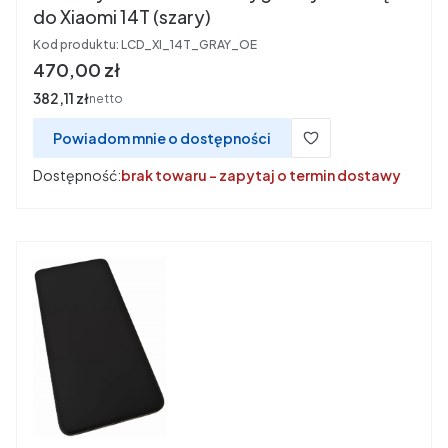
do Xiaomi 14T (szary)
Kod produktu:
LCD_XI_14T_GRAY_OE
Cena
470,00 zł
Cena
382,11 zł
netto
Powiadom mnie o dostępności
Dostępność:
brak towaru - zapytaj o termin dostawy