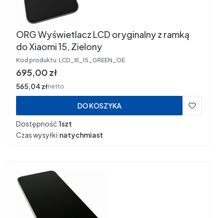
ORG Wyświetlacz LCD oryginalny z ramką
do Xiaomi 15, Zielony
Kod produktu:
LCD_XI_15_GREEN_OE
Cena
695,00 zł
Cena
565,04 zł
netto
DO KOSZYKA
Dostępność:
1szt
Czas wysyłki:
natychmiast