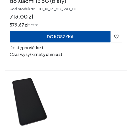
do Xiaomi 13 5G (biały)
Kod produktu:
LCD_XI_13_5G_WH_OE
Cena
713,00 zł
Cena
579,67 zł
netto
DO KOSZYKA
Dostępność:
1szt
Czas wysyłki:
natychmiast