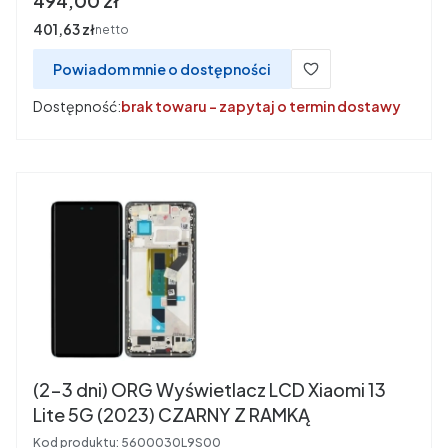
494,00 zł
Cena
401,63 zł
netto
Powiadom mnie o dostępności
Dostępność:
brak towaru - zapytaj o termin dostawy
(2-3 dni) ORG Wyświetlacz LCD Xiaomi 13
Lite 5G (2023) CZARNY Z RAMKĄ
Kod produktu:
5600030L9S00