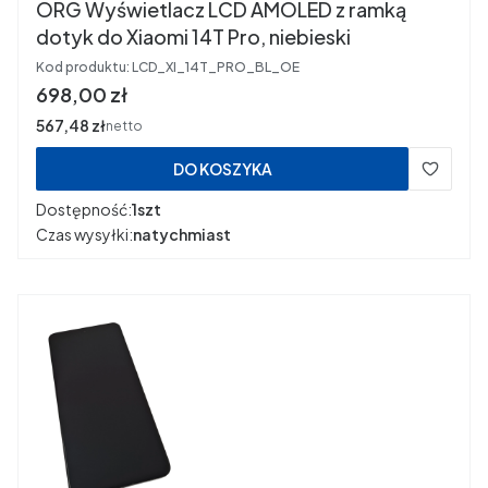
ORG Wyświetlacz LCD AMOLED z ramką
dotyk do Xiaomi 14T Pro, niebieski
Kod produktu:
LCD_XI_14T_PRO_BL_OE
Cena
698,00 zł
Cena
567,48 zł
netto
DO KOSZYKA
Dostępność:
1szt
Czas wysyłki:
natychmiast