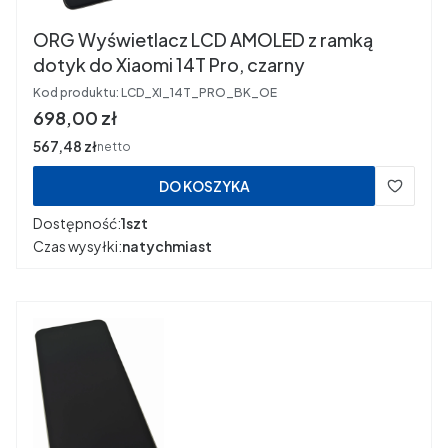
ORG Wyświetlacz LCD AMOLED z ramką
dotyk do Xiaomi 14T Pro, czarny
Kod produktu:
LCD_XI_14T_PRO_BK_OE
Cena
698,00 zł
Cena
567,48 zł
netto
DO KOSZYKA
Dostępność:
1szt
Czas wysyłki:
natychmiast