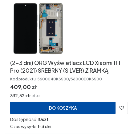
(2-3 dni) ORG Wyświetlacz LCD Xiaomi 11T
Pro (2021) SREBRNY (SILVER) Z RAMKĄ
Kod produktu:
5600040K3S00/56000D0K3S00
Cena
409,00 zł
Cena
332,52 zł
netto
DO KOSZYKA
Dostępność:
10szt
Czas wysyłki:
1-3 dni