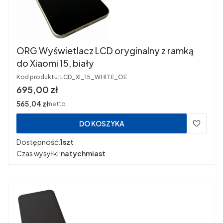
ORG Wyświetlacz LCD oryginalny z ramką
do Xiaomi 15, biały
Kod produktu:
LCD_XI_15_WHITE_OE
Cena
695,00 zł
Cena
565,04 zł
netto
DO KOSZYKA
Dostępność:
1szt
Czas wysyłki:
natychmiast