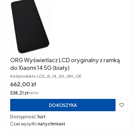
ORG Wyświetlacz LCD oryginalny z ramką
do Xiaomi 14 5G (biały)
Kod produktu:
LCD_XI_14_5G_WH_OE
Cena
662,00 zł
Cena
538,21 zł
netto
DO KOSZYKA
Dostępność:
1szt
Czas wysyłki:
natychmiast