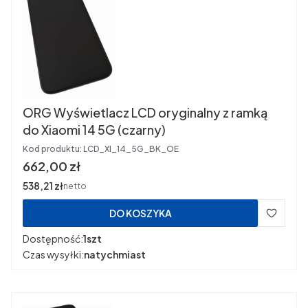
ORG Wyświetlacz LCD oryginalny z ramką
do Xiaomi 14 5G (czarny)
Kod produktu:
LCD_XI_14_5G_BK_OE
Cena
662,00 zł
Cena
538,21 zł
netto
DO KOSZYKA
Dostępność:
1szt
Czas wysyłki:
natychmiast