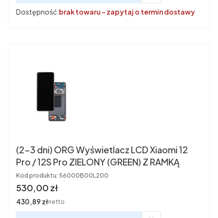
Dostępność:
brak towaru - zapytaj o termin dostawy
(2-3 dni) ORG Wyświetlacz LCD Xiaomi 12
Pro / 12S Pro ZIELONY (GREEN) Z RAMKĄ
Kod produktu:
56000B00L200
Cena
530,00 zł
Cena
430,89 zł
netto