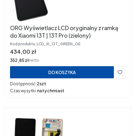
ORG Wyświetlacz LCD oryginalny z ramką
do Xiaomi 13T | 13T Pro (zielony)
Kod produktu:
LCD_XI_13T_GREEN_OE
Cena
434,00 zł
Cena
352,85 zł
netto
DO KOSZYKA
Dostępność:
2szt
Czas wysyłki:
natychmiast