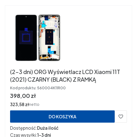
(2-3 dni) ORG Wyświetlacz LCD Xiaomi 11T
(2021) CZARNY (BLACK) Z RAMKĄ
Kod produktu:
560004K11R00
Cena
398,00 zł
Cena
323,58 zł
netto
DO KOSZYKA
Dostępność:
Duża ilość
Czas wysyłki:
1-3 dni