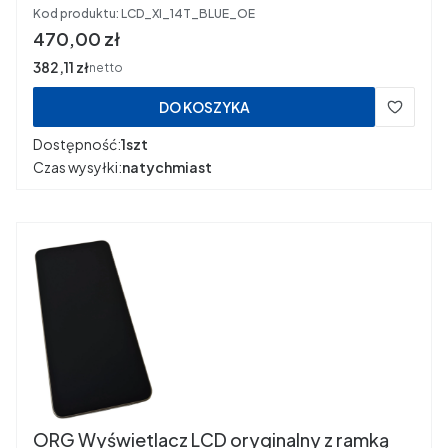
Kod produktu:
LCD_XI_14T_BLUE_OE
Cena
470,00 zł
Cena
382,11 zł
netto
DO KOSZYKA
Dostępność:
1szt
Czas wysyłki:
natychmiast
ORG Wyświetlacz LCD oryginalny z ramką