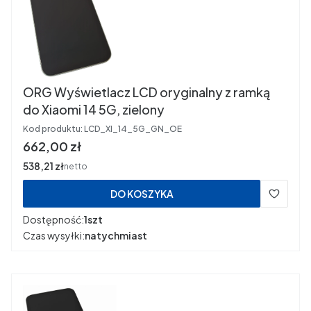
ORG Wyświetlacz LCD oryginalny z ramką
do Xiaomi 14 5G, zielony
Kod produktu:
LCD_XI_14_5G_GN_OE
Cena
662,00 zł
Cena
538,21 zł
netto
DO KOSZYKA
Dostępność:
1szt
Czas wysyłki:
natychmiast