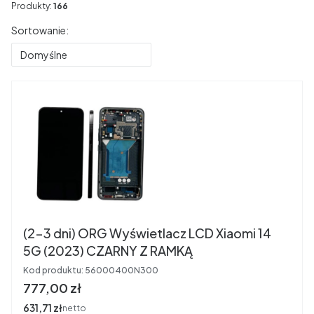
Produkty:
166
Lista produktów
Sortowanie:
Domyślne
(2-3 dni) ORG Wyświetlacz LCD Xiaomi 14
5G (2023) CZARNY Z RAMKĄ
Kod produktu:
56000400N300
Cena
777,00 zł
Cena
631,71 zł
netto