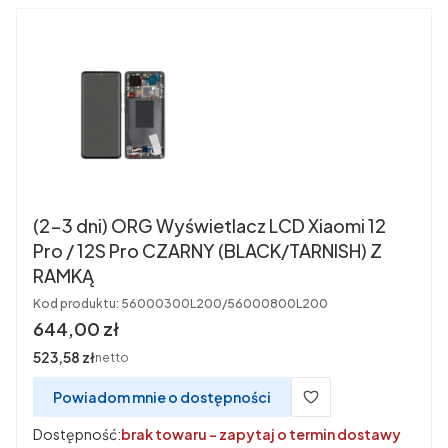
(2-3 dni) ORG Wyświetlacz LCD Xiaomi 12
Pro / 12S Pro CZARNY (BLACK/TARNISH) Z
RAMKĄ
Kod produktu:
56000300L200/56000800L200
Cena
644,00 zł
Cena
523,58 zł
netto
Powiadom mnie o dostępności
Dostępność:
brak towaru - zapytaj o termin dostawy