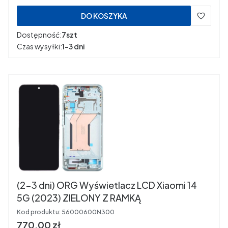
DO KOSZYKA
Dostępność:
7szt
Czas wysyłki:
1-3 dni
(2-3 dni) ORG Wyświetlacz LCD Xiaomi 14
5G (2023) ZIELONY Z RAMKĄ
Kod produktu:
56000600N300
Cena
770,00 zł