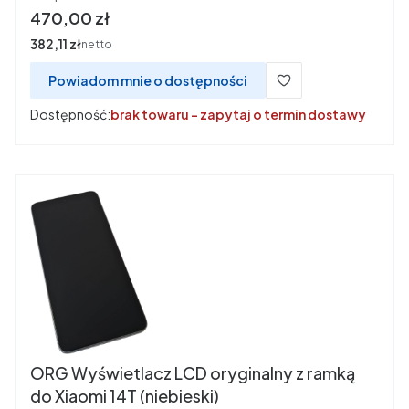
Cena
470,00 zł
Cena
382,11 zł
netto
Powiadom mnie o dostępności
Dostępność:
brak towaru - zapytaj o termin dostawy
ORG Wyświetlacz LCD oryginalny z ramką
do Xiaomi 14T (niebieski)