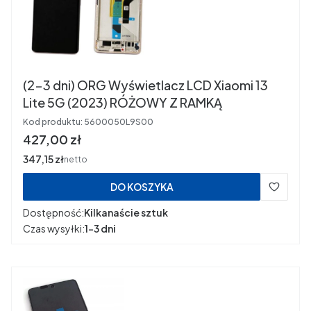
(2-3 dni) ORG Wyświetlacz LCD Xiaomi 13
Lite 5G (2023) RÓŻOWY Z RAMKĄ
Kod produktu:
5600050L9S00
Cena
427,00 zł
Cena
347,15 zł
netto
DO KOSZYKA
Dostępność:
Kilkanaście sztuk
Czas wysyłki:
1-3 dni