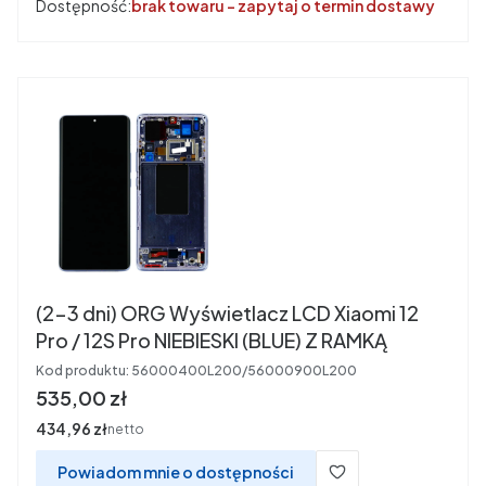
Dostępność:
brak towaru - zapytaj o termin dostawy
(2-3 dni) ORG Wyświetlacz LCD Xiaomi 12
Pro / 12S Pro NIEBIESKI (BLUE) Z RAMKĄ
Kod produktu:
56000400L200/56000900L200
Cena
535,00 zł
Cena
434,96 zł
netto
Powiadom mnie o dostępności