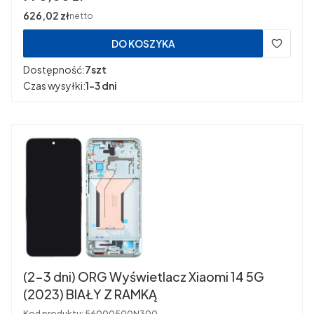
Cena
626,02 zł
netto
DO KOSZYKA
Dostępność:
7szt
Czas wysyłki:
1-3 dni
(2-3 dni) ORG Wyświetlacz Xiaomi 14 5G
(2023) BIAŁY Z RAMKĄ
Kod produktu:
56000500N300