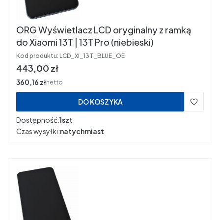
ORG Wyświetlacz LCD oryginalny z ramką
do Xiaomi 13T | 13T Pro (niebieski)
Kod produktu:
LCD_XI_13T_BLUE_OE
Cena
443,00 zł
Cena
360,16 zł
netto
DO KOSZYKA
Dostępność:
1szt
Czas wysyłki:
natychmiast