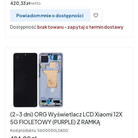
Cena
420,33 zł
netto
Powiadom mnie o dostępności
Dostępność:
brak towaru - zapytaj o termin dostawy
(2-3 dni) ORG Wyświetlacz LCD Xiaomi 12X
5G FIOLETOWY (PURPLE) Z RAMKĄ
Kod produktu:
5600050L3A00
Cena