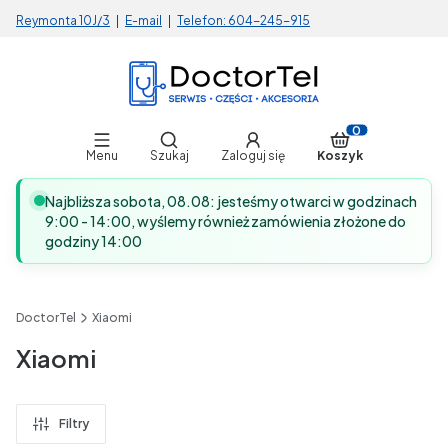
Reymonta 10J/3
|
E-mail
|
Telefon:
604-245-915
Otwórz wyszukiwarkę
Produkty w koszy
Menu
Szukaj
Zaloguj się
Koszyk
Najbliższa sobota, 08.08: jesteśmy otwarci w godzinach
9:00 - 14:00, wyślemy również zamówienia złożone do
godziny 14:00
DoctorTel
Xiaomi
Xiaomi
Filtry