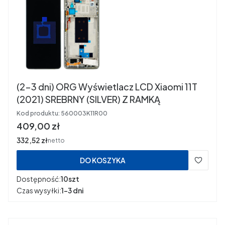
(2-3 dni) ORG Wyświetlacz LCD Xiaomi 11T
(2021) SREBRNY (SILVER) Z RAMKĄ
Kod produktu:
560003K11R00
Cena
409,00 zł
Cena
332,52 zł
netto
DO KOSZYKA
Dostępność:
10szt
Czas wysyłki:
1-3 dni