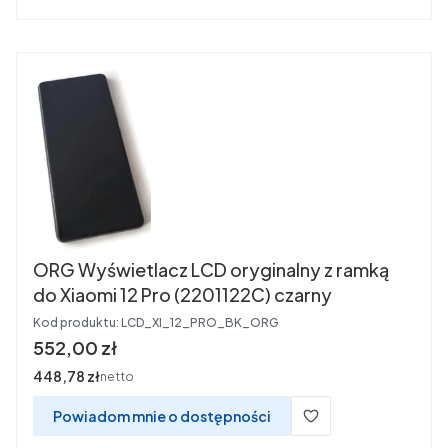
ORG Wyświetlacz LCD oryginalny z ramką
do Xiaomi 12 Pro (2201122C) czarny
Kod produktu:
LCD_XI_12_PRO_BK_ORG
Cena
552,00 zł
Cena
448,78 zł
netto
Powiadom mnie o dostępności