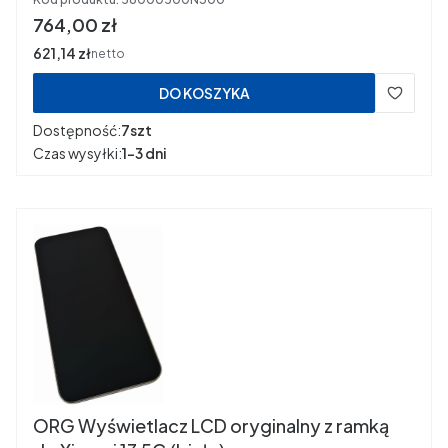
Cena
764,00 zł
Cena
621,14 zł
netto
DO KOSZYKA
Dostępność:
7szt
Czas wysyłki:
1-3 dni
ORG Wyświetlacz LCD oryginalny z ramką