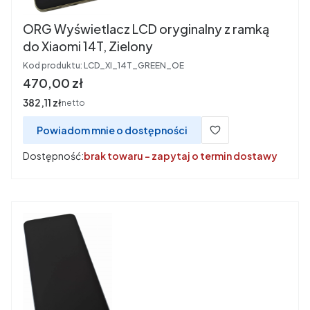
ORG Wyświetlacz LCD oryginalny z ramką
do Xiaomi 14T, Zielony
Kod produktu:
LCD_XI_14T_GREEN_OE
Cena
470,00 zł
Cena
382,11 zł
netto
Powiadom mnie o dostępności
Dostępność:
brak towaru - zapytaj o termin dostawy