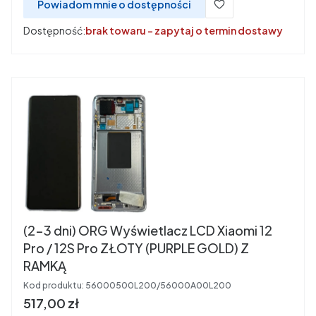
Powiadom mnie o dostępności
Dostępność:
brak towaru - zapytaj o termin dostawy
(2-3 dni) ORG Wyświetlacz LCD Xiaomi 12
Pro / 12S Pro ZŁOTY (PURPLE GOLD) Z
RAMKĄ
Kod produktu:
56000500L200/56000A00L200
Cena
517,00 zł