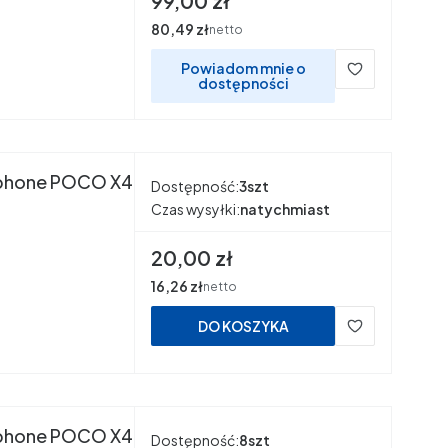
99,00 zł
Cena
80,49 zł
netto
Powiadom mnie o
dostępności
cophone POCO X4
Dostępność:
3szt
Czas wysyłki:
natychmiast
Cena
20,00 zł
Cena
16,26 zł
netto
DO KOSZYKA
cophone POCO X4
Dostępność:
8szt