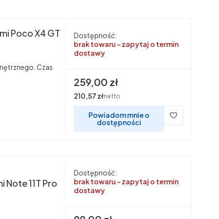
omi Poco X4 GT
Dostępność:
brak towaru - zapytaj o termin
dostawy
nętrznego. Czas
Cena
259,00 zł
Cena
210,57 zł
netto
Powiadom mnie o
dostępności
Dostępność:
brak towaru - zapytaj o termin
 Note 11T Pro
dostawy
Cena