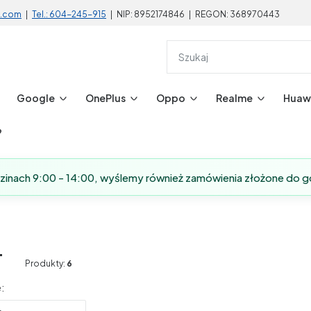
l.com
|
Tel.: 604-245-915
| NIP: 8952174846 | REGON: 368970443
Google
OnePlus
Oppo
Realme
Huaw
?
dzinach 9:00 - 14:00, wyślemy również zamówienia złożone do g
T
Produkty:
6
produktów
: