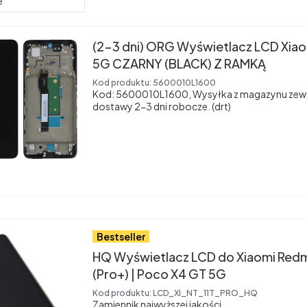
e
(2-3 dni) ORG Wyświetlacz LCD Xia
5G CZARNY (BLACK) Z RAMKĄ
Kod produktu:
5600010L1600
Kod: 5600010L1600, Wysyłka z magazynu zew
dostawy 2-3 dni robocze. (drt)
Bestseller
HQ Wyświetlacz LCD do Xiaomi Redmi
(Pro+) | Poco X4 GT 5G
Kod produktu:
LCD_XI_NT_11T_PRO_HQ
Zamiennik najwyższej jakości