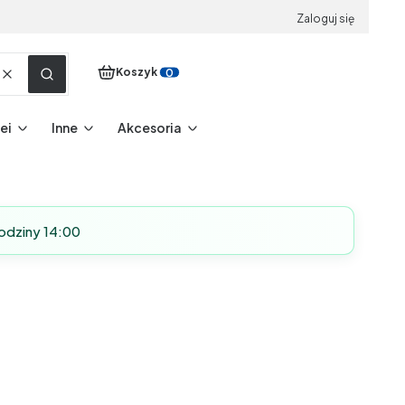
Zaloguj się
Produkty w koszyku: 0. Zobacz szczegóły
Koszyk
Wyczyść
Szukaj
ei
Inne
Akcesoria
odziny 14:00