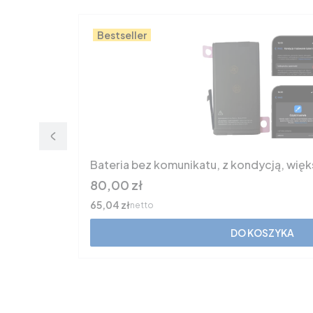
Bestseller
Bateria bez komunikatu, z kondycją, wię
Cena
80,00 zł
Cena
65,04 zł
netto
DO KOSZYKA