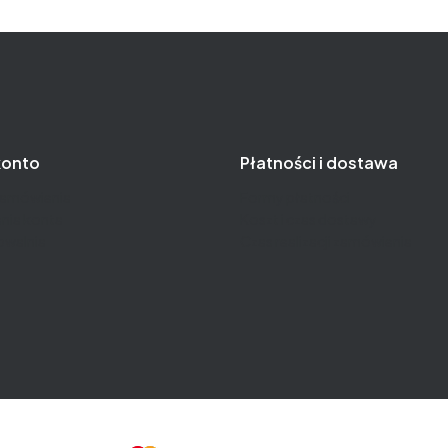
konto
Płatności i dostawa
zamówienia
Formy płatności
nia konta
Koszt i czas dostawy
owalnia
Czas realizacji zamówienia