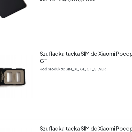
Szufladka tacka SIM do Xiaomi Po
GT
Kod produktu:
SIM_XI_X4_GT_SILVER
Szufladka tacka SIM do Xiaomi Po