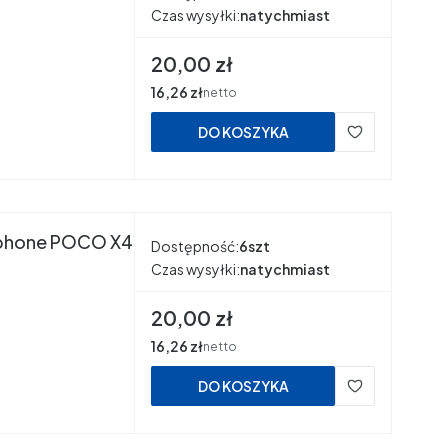
Czas wysyłki:
natychmiast
Cena
20,00 zł
Cena
16,26 zł
netto
DO KOSZYKA
cophone POCO X4
Dostępność:
6szt
Czas wysyłki:
natychmiast
Cena
20,00 zł
Cena
16,26 zł
netto
DO KOSZYKA