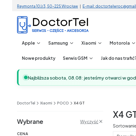
Reymonta 10J/3, 50-225 Wrocław
|
E-mail: doctortelwroc@gmai
Apple
Samsung
Xiaomi
Motorola
Nowe produkty
Serwis GSM
Jak do nas trafić
Najbliższa sobota, 08.08: jesteśmy otwarci w go
DoctorTel
Xiaomi
POCO
X4 GT
X4 G
Filtry
Wybrane
Wyczyść
Lista 
Sortowanie
CENA