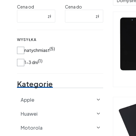
Domyśln
Cena od
Cena do
zł
zł
WYSYŁKA
5
Wysyłka
natychmiast
1
1-3 dni
Kategorie
Apple
Huawei
Motorola