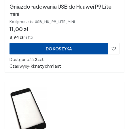
Gniazdo ładowania USB do Huawei P9 Lite
mini
Kod produktu:
USB_HU_P9_LITE_MINI
Cena
11,00 zł
Cena
8,94 zł
netto
DO KOSZYKA
Dostępność:
2szt
Czas wysyłki:
natychmiast