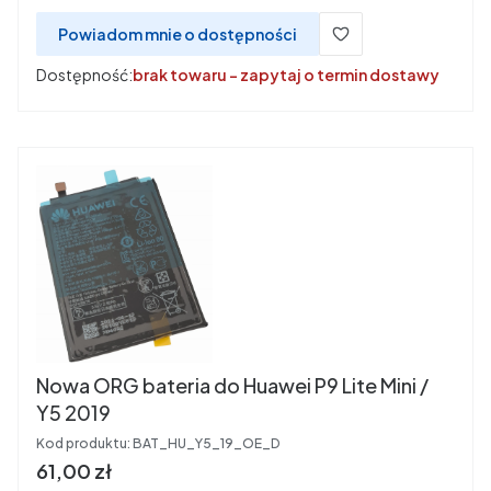
Powiadom mnie o dostępności
Dostępność:
brak towaru - zapytaj o termin dostawy
Nowa ORG bateria do Huawei P9 Lite Mini /
Y5 2019
Kod produktu:
BAT_HU_Y5_19_OE_D
Cena
61,00 zł