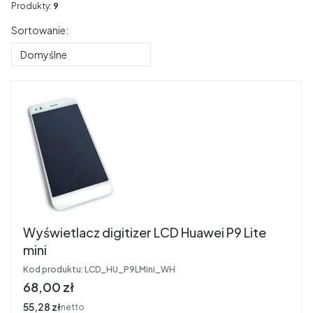
Produkty:
9
Lista produktów
Sortowanie:
Domyślne
Wyświetlacz digitizer LCD Huawei P9 Lite
mini
Kod produktu:
LCD_HU_P9LMini_WH
Cena
68,00 zł
Cena
55,28 zł
netto