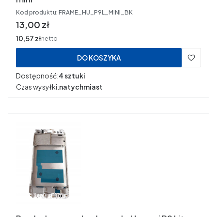
Kod produktu:
FRAME_HU_P9L_MINI_BK
Cena
13,00 zł
Cena
10,57 zł
netto
DO KOSZYKA
Dostępność:
4 sztuki
Czas wysyłki:
natychmiast