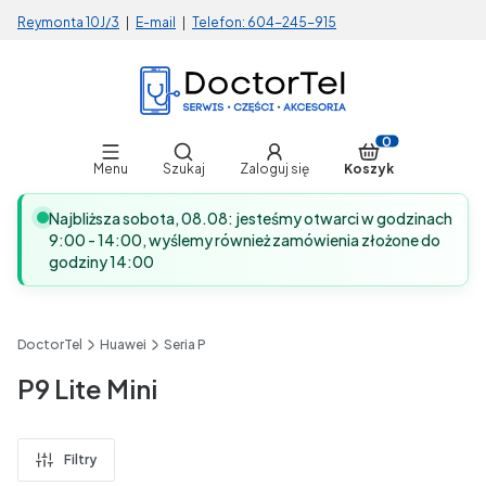
Reymonta 10J/3
|
E-mail
|
Telefon:
604-245-915
Otwórz wyszukiwarkę
Produkty w koszy
Menu
Szukaj
Zaloguj się
Koszyk
Najbliższa sobota, 08.08: jesteśmy otwarci w godzinach
9:00 - 14:00, wyślemy również zamówienia złożone do
godziny 14:00
DoctorTel
Huawei
Seria P
P9 Lite Mini
Filtry