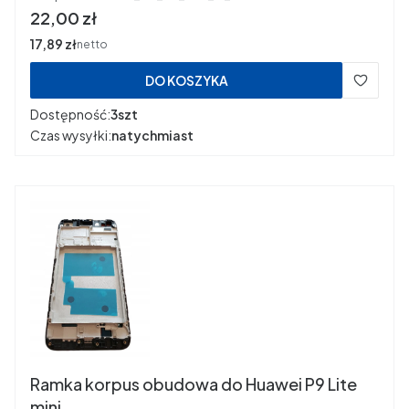
Cena
22,00 zł
Cena
17,89 zł
netto
DO KOSZYKA
Dostępność:
3szt
Czas wysyłki:
natychmiast
Ramka korpus obudowa do Huawei P9 Lite
mini