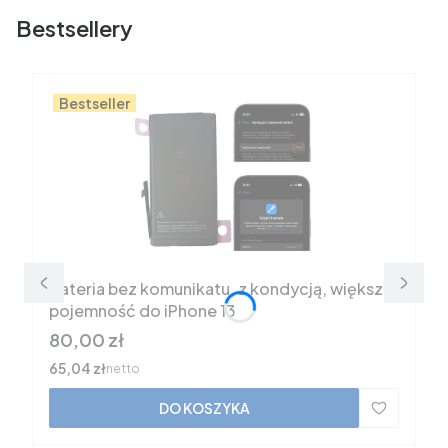
Bestsellery
Bestseller
Bateria bez komunikatu, z kondycją, większa
pojemność do iPhone 13
Cena
80,00 zł
Cena
65,04 zł
netto
DO KOSZYKA