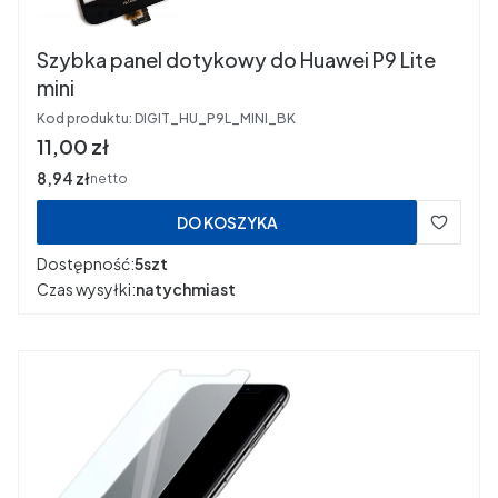
Szybka panel dotykowy do Huawei P9 Lite
mini
Kod produktu:
DIGIT_HU_P9L_MINI_BK
Cena
11,00 zł
Cena
8,94 zł
netto
DO KOSZYKA
Dostępność:
5szt
Czas wysyłki:
natychmiast