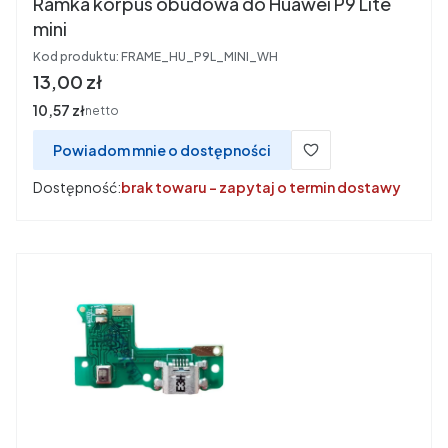
Ramka korpus obudowa do Huawei P9 Lite
mini
Kod produktu:
FRAME_HU_P9L_MINI_WH
Cena
13,00 zł
Cena
10,57 zł
netto
Powiadom mnie o dostępności
Dostępność:
brak towaru - zapytaj o termin dostawy