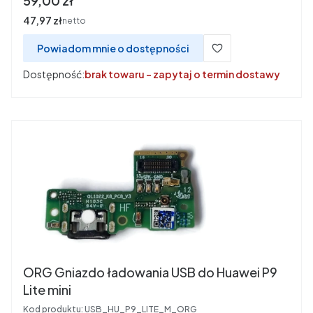
59,00 zł
Cena
47,97 zł
netto
Powiadom mnie o dostępności
Dostępność:
brak towaru - zapytaj o termin dostawy
ORG Gniazdo ładowania USB do Huawei P9
Lite mini
Kod produktu:
USB_HU_P9_LITE_M_ORG