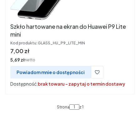
Szkło hartowane na ekran do Huawei P9 Lite
mini
Kod produktu:
GLASS_HU_P9_LITE_MIN
Cena
7,00 zł
Cena
5,69 zł
netto
Powiadom mnie o dostępności
Dostępność:
brak towaru - zapytaj o termin dostawy
Strona
z 1