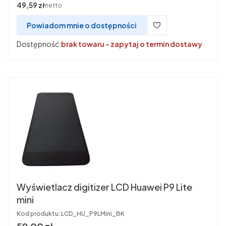
Cena
49,59 zł
netto
Powiadom mnie o dostępności
Dostępność:
brak towaru - zapytaj o termin dostawy
Wyświetlacz digitizer LCD Huawei P9 Lite
mini
Kod produktu:
LCD_HU_P9LMini_BK
Cena