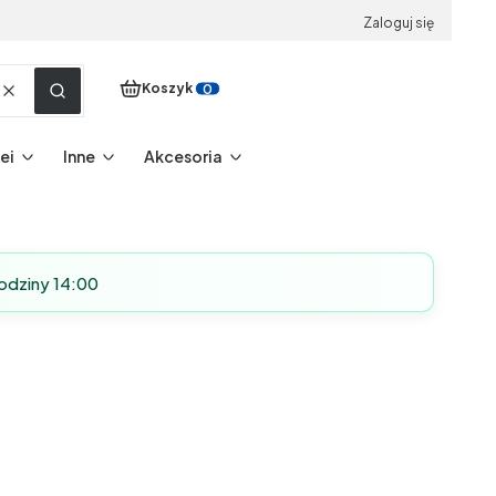
Zaloguj się
Produkty w koszyku: 0. Zobacz szczegóły
Koszyk
Wyczyść
Szukaj
ei
Inne
Akcesoria
odziny 14:00