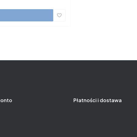
konto
Płatności i dostawa
zamówienia
Formy płatności
nia konta
Koszt i czas dostawy
owalnia
Czas realizacji zamówienia