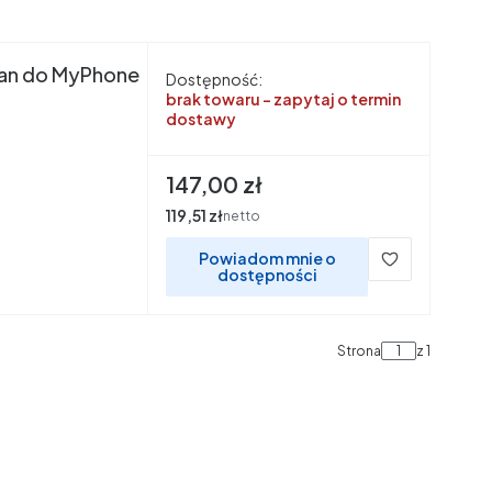
ran do MyPhone
Dostępność:
brak towaru - zapytaj o termin
dostawy
Cena
147,00 zł
Cena
119,51 zł
netto
Powiadom mnie o
dostępności
Strona
z 1