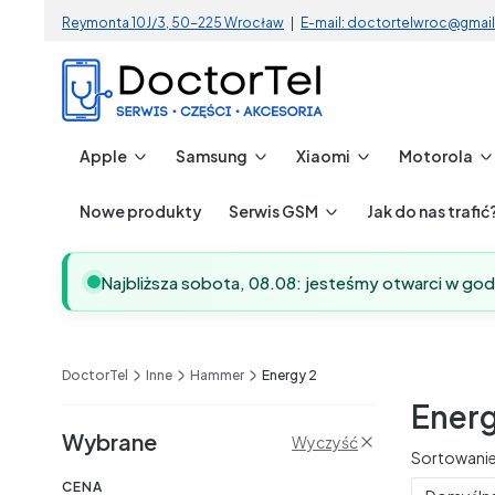
Reymonta 10J/3, 50-225 Wrocław
|
E-mail: doctortelwroc@gmai
Apple
Samsung
Xiaomi
Motorola
Nowe produkty
Serwis GSM
Jak do nas trafić
Najbliższa sobota, 08.08: jesteśmy otwarci w go
DoctorTel
Inne
Hammer
Energy 2
Energ
Filtry
Wybrane
Wyczyść
Lista 
Sortowanie
CENA