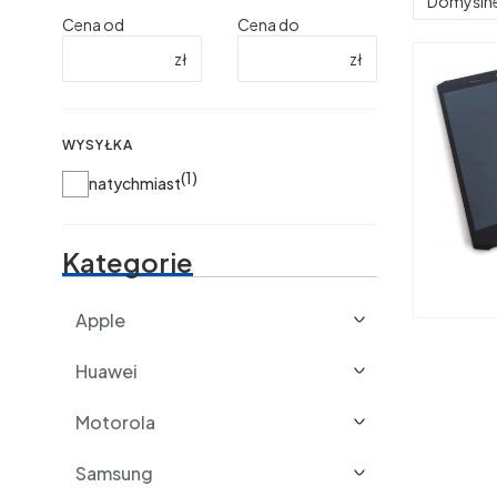
Domyśln
Cena od
Cena do
zł
zł
WYSYŁKA
1
Wysyłka
natychmiast
Kategorie
Apple
Huawei
Motorola
Samsung