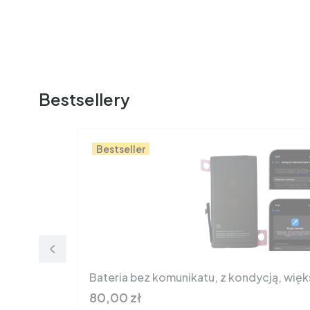
Bestsellery
Bestseller
Bateria bez komunikatu, z kondycją, wię
Cena
80,00 zł