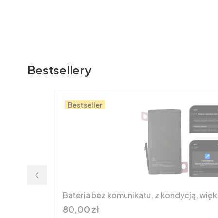
Bestsellery
Bestseller
Bateria bez komunikatu, z kondycją, wię
Cena
80,00 zł