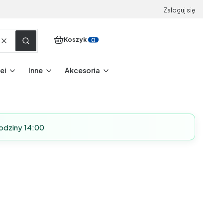
Zaloguj się
Produkty w koszyku: 0. Zobacz szczegóły
Koszyk
Wyczyść
Szukaj
ei
Inne
Akcesoria
odziny 14:00