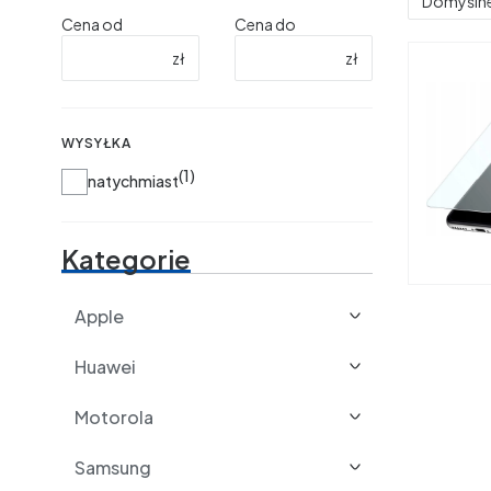
Domyśln
Cena od
Cena do
zł
zł
WYSYŁKA
1
Wysyłka
natychmiast
Kategorie
Apple
Huawei
Motorola
Samsung