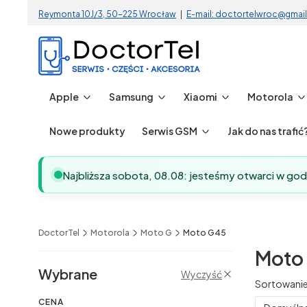
Reymonta 10J/3, 50-225 Wrocław
|
E-mail: doctortelwroc@gmai
Apple
Samsung
Xiaomi
Motorola
Nowe produkty
Serwis GSM
Jak do nas trafić
Najbliższa sobota, 08.08: jesteśmy otwarci w go
DoctorTel
Motorola
Moto G
Moto G45
Moto
Filtry
Wybrane
Wyczyść
Lista 
Sortowanie
CENA