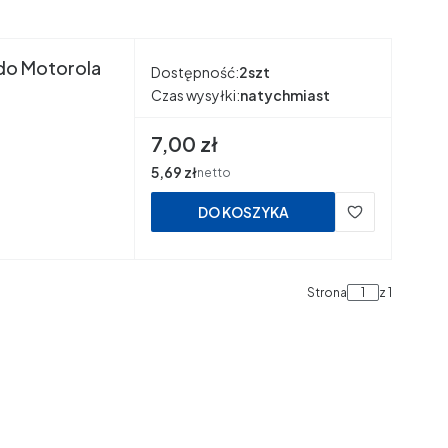
do Motorola
Dostępność:
2szt
Czas wysyłki:
natychmiast
Cena
7,00 zł
Cena
5,69 zł
netto
DO KOSZYKA
Strona
z 1