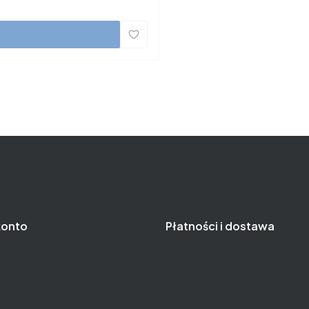
konto
Płatności i dostawa
zamówienia
Formy płatności
nia konta
Koszt i czas dostawy
owalnia
Czas realizacji zamówienia