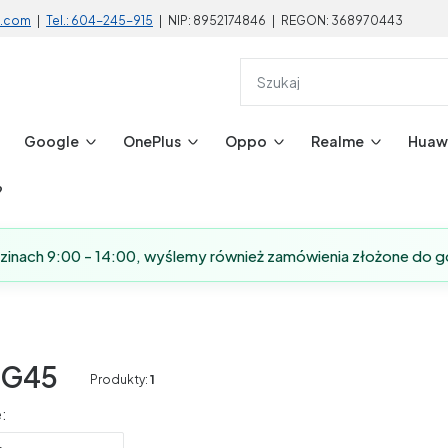
l.com
|
Tel.: 604-245-915
| NIP: 8952174846 | REGON: 368970443
Google
OnePlus
Oppo
Realme
Huaw
?
dzinach 9:00 - 14:00, wyślemy również zamówienia złożone do g
 G45
Produkty:
1
produktów
: