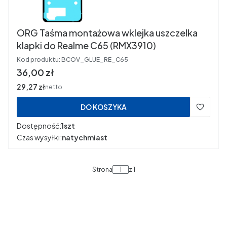
ORG Taśma montażowa wklejka uszczelka
klapki do Realme C65 (RMX3910)
Kod produktu:
BCOV_GLUE_RE_C65
Cena
36,00 zł
Cena
29,27 zł
netto
DO KOSZYKA
Dostępność:
1szt
Czas wysyłki:
natychmiast
Strona
z 1