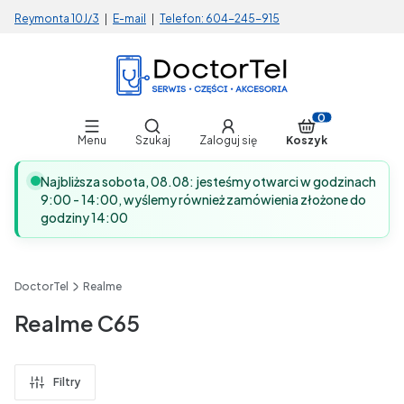
Reymonta 10J/3
|
E-mail
|
Telefon:
604-245-915
Otwórz wyszukiwarkę
Produkty w koszy
Menu
Szukaj
Zaloguj się
Koszyk
Najbliższa sobota, 08.08: jesteśmy otwarci w godzinach
9:00 - 14:00, wyślemy również zamówienia złożone do
godziny 14:00
DoctorTel
Realme
Realme C65
Filtry