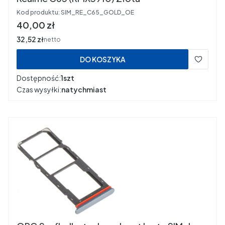
Kod produktu:
SIM_RE_C65_GOLD_OE
Cena
40,00 zł
Cena
32,52 zł
netto
DO KOSZYKA
Dostępność:
1szt
Czas wysyłki:
natychmiast