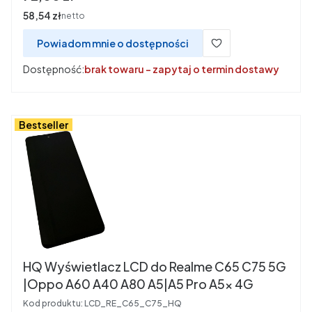
Cena
58,54 zł
netto
Powiadom mnie o dostępności
Dostępność:
brak towaru - zapytaj o termin dostawy
Bestseller
HQ Wyświetlacz LCD do Realme C65 C75 5G
|Oppo A60 A40 A80 A5|A5 Pro A5x 4G
Kod produktu:
LCD_RE_C65_C75_HQ