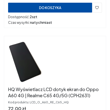
DO KOSZYKA
Dostępność:
2szt
Czas wysyłki:
natychmiast
HQ Wyświetlacz LCD dotyk ekran do Oppo
A60 4G | Realme C65 4G/5G (CPH2631)
Kod produktu:
LCD_O_A60_RE_C65_HQ
Cena
72,00 zł