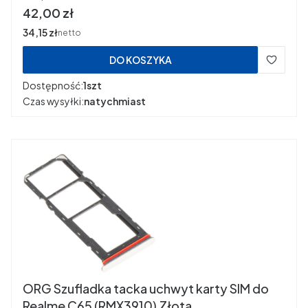
Cena
42,00 zł
Cena
34,15 zł
netto
DO KOSZYKA
Dostępność:
1szt
Czas wysyłki:
natychmiast
ORG Szufladka tacka uchwyt karty SIM do
Realme C65 (RMX3910) Złota