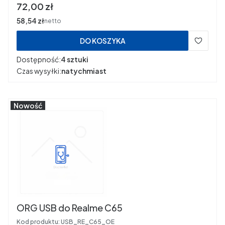
Cena
72,00 zł
Cena
58,54 zł
netto
DO KOSZYKA
Dostępność:
4 sztuki
Czas wysyłki:
natychmiast
Nowość
ORG USB do Realme C65
Kod produktu:
USB_RE_C65_OE