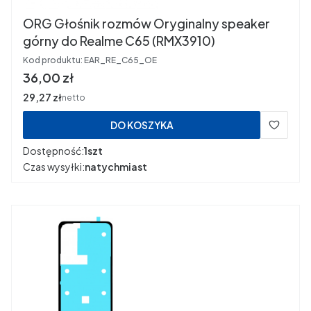
ORG Głośnik rozmów Oryginalny speaker
górny do Realme C65 (RMX3910)
Kod produktu:
EAR_RE_C65_OE
Cena
36,00 zł
Cena
29,27 zł
netto
DO KOSZYKA
Dostępność:
1szt
Czas wysyłki:
natychmiast