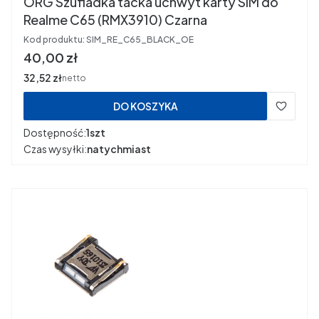
ORG Szufladka tacka uchwyt karty SIM do
Realme C65 (RMX3910) Czarna
Kod produktu:
SIM_RE_C65_BLACK_OE
Cena
40,00 zł
Cena
32,52 zł
netto
DO KOSZYKA
Dostępność:
1szt
Czas wysyłki:
natychmiast