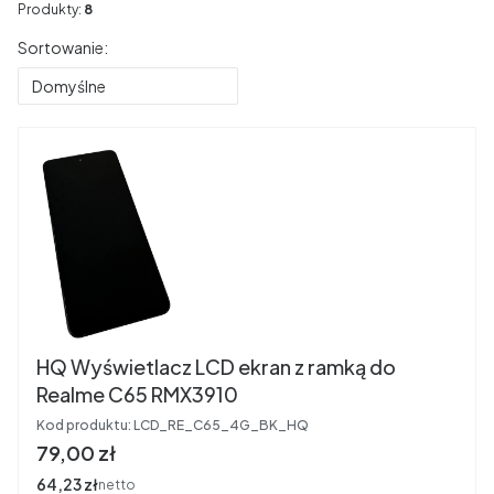
Produkty:
8
Lista produktów
Sortowanie:
Domyślne
HQ Wyświetlacz LCD ekran z ramką do
Realme C65 RMX3910
Kod produktu:
LCD_RE_C65_4G_BK_HQ
Cena
79,00 zł
Cena
64,23 zł
netto