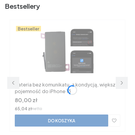
Bestsellery
Bestseller
Bateria bez komunikatu, z kondycją, większa
pojemność do iPhone 13
Cena
80,00 zł
Cena
65,04 zł
netto
DO KOSZYKA