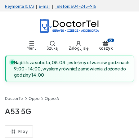
Reymonta 10J/3
|
E-mail
|
Telefon:
604-245-915
Otwórz wyszukiwarkę
Produkty w koszy
Menu
Szukaj
Zaloguj się
Koszyk
Najbliższa sobota, 08.08: jesteśmy otwarci w godzinach
9:00 - 14:00, wyślemy również zamówienia złożone do
godziny 14:00
DoctorTel
Oppo
Oppo A
A53 5G
Filtry