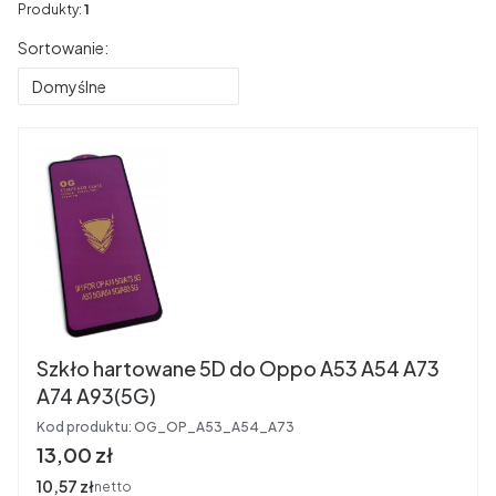
Produkty:
1
Lista produktów
Sortowanie:
Domyślne
Szkło hartowane 5D do Oppo A53 A54 A73
A74 A93(5G)
Kod produktu:
OG_OP_A53_A54_A73
Cena
13,00 zł
Cena
10,57 zł
netto