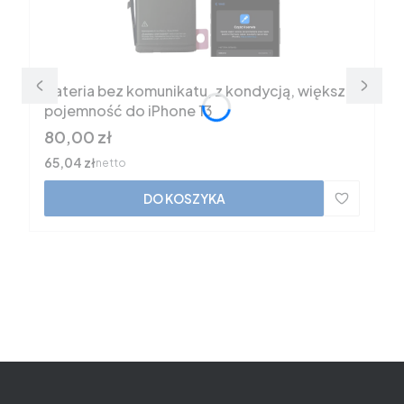
Bateria bez komunikatu, z kondycją, większa
pojemność do iPhone 13
Cena
80,00 zł
Cena
65,04 zł
netto
DO KOSZYKA