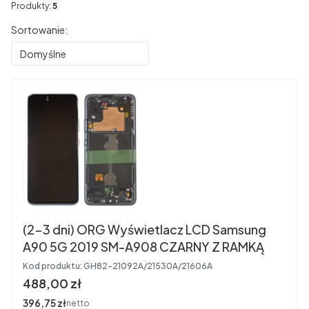
Produkty:
5
Lista produktów
Sortowanie:
Domyślne
(2-3 dni) ORG Wyświetlacz LCD Samsung
A90 5G 2019 SM-A908 CZARNY Z RAMKĄ
Kod produktu:
GH82-21092A/21530A/21606A
Cena
488,00 zł
Cena
396,75 zł
netto