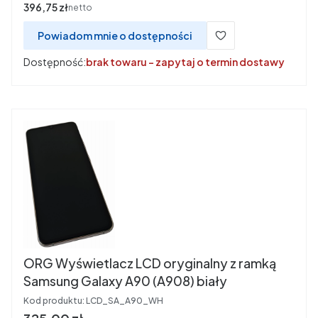
Cena
396,75 zł
netto
Powiadom mnie o dostępności
Dostępność:
brak towaru - zapytaj o termin dostawy
ORG Wyświetlacz LCD oryginalny z ramką
Samsung Galaxy A90 (A908) biały
Kod produktu:
LCD_SA_A90_WH
Cena