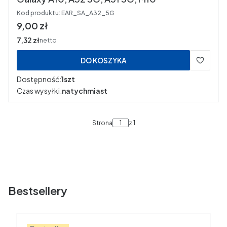
Kod produktu:
EAR_SA_A32_5G
Cena
9,00 zł
Cena
7,32 zł
netto
DO KOSZYKA
Dostępność:
1szt
Czas wysyłki:
natychmiast
Strona
z 1
Bestsellery