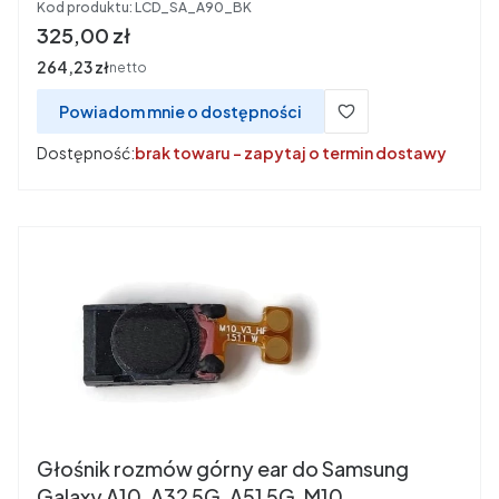
Kod produktu:
LCD_SA_A90_BK
Cena
325,00 zł
Cena
264,23 zł
netto
Powiadom mnie o dostępności
Dostępność:
brak towaru - zapytaj o termin dostawy
Głośnik rozmów górny ear do Samsung
Galaxy A10, A32 5G, A51 5G, M10