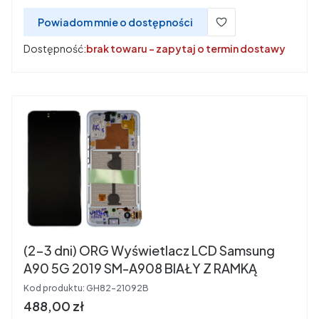
Powiadom mnie o dostępności
Dostępność:
brak towaru - zapytaj o termin dostawy
(2-3 dni) ORG Wyświetlacz LCD Samsung
A90 5G 2019 SM-A908 BIAŁY Z RAMKĄ
Kod produktu:
GH82-21092B
Cena
488,00 zł