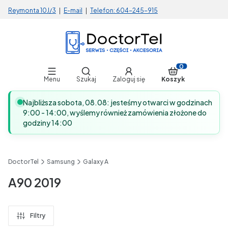
Reymonta 10J/3
|
E-mail
|
Telefon:
604-245-915
Otwórz wyszukiwarkę
Produkty w koszy
Menu
Szukaj
Zaloguj się
Koszyk
Najbliższa sobota, 08.08: jesteśmy otwarci w godzinach
9:00 - 14:00, wyślemy również zamówienia złożone do
godziny 14:00
DoctorTel
Samsung
Galaxy A
A90 2019
Filtry