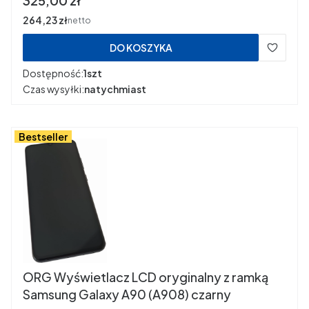
325,00 zł
Cena
264,23 zł
netto
DO KOSZYKA
Dostępność:
1szt
Czas wysyłki:
natychmiast
Bestseller
ORG Wyświetlacz LCD oryginalny z ramką
Samsung Galaxy A90 (A908) czarny