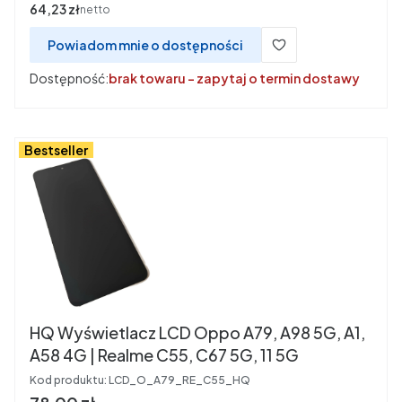
Cena
64,23 zł
netto
Powiadom mnie o dostępności
Dostępność:
brak towaru - zapytaj o termin dostawy
Bestseller
HQ Wyświetlacz LCD Oppo A79, A98 5G, A1,
A58 4G | Realme C55, C67 5G, 11 5G
Kod produktu:
LCD_O_A79_RE_C55_HQ
Cena