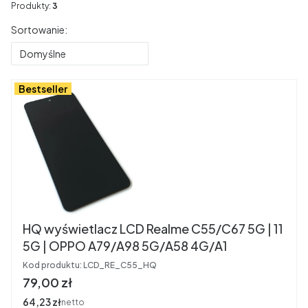
Produkty:
3
Lista produktów
Sortowanie:
Domyślne
Bestseller
HQ wyświetlacz LCD Realme C55/C67 5G | 11
5G | OPPO A79/A98 5G/A58 4G/A1
Kod produktu:
LCD_RE_C55_HQ
Cena
79,00 zł
Cena
64,23 zł
netto