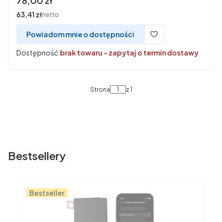
78,00 zł
Cena
63,41 zł
netto
Powiadom mnie o dostępności
Dostępność:
brak towaru - zapytaj o termin dostawy
Strona
z 1
Bestsellery
Bestseller