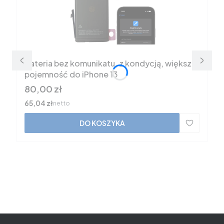
Bateria bez komunikatu, z kondycją, większa
pojemność do iPhone 13
Cena
80,00 zł
Cena
65,04 zł
netto
DO KOSZYKA