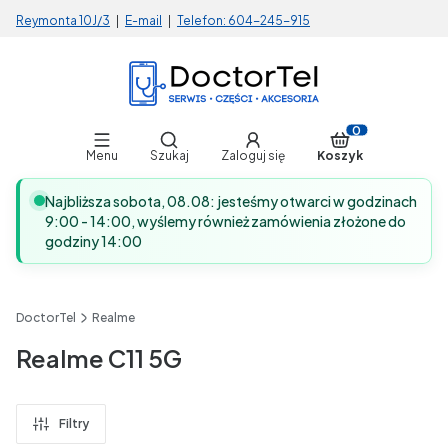
Reymonta 10J/3
|
E-mail
|
Telefon:
604-245-915
Otwórz wyszukiwarkę
Produkty w koszy
Menu
Szukaj
Zaloguj się
Koszyk
Najbliższa sobota, 08.08: jesteśmy otwarci w godzinach
9:00 - 14:00, wyślemy również zamówienia złożone do
godziny 14:00
DoctorTel
Realme
Realme C11 5G
Filtry