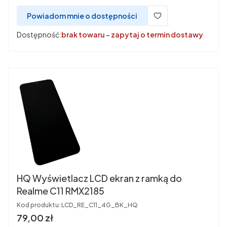
Powiadom mnie o dostępności
Dostępność:
brak towaru - zapytaj o termin dostawy
HQ Wyświetlacz LCD ekran z ramką do
Realme C11 RMX2185
Kod produktu:
LCD_RE_C11_4G_BK_HQ
Cena
79,00 zł