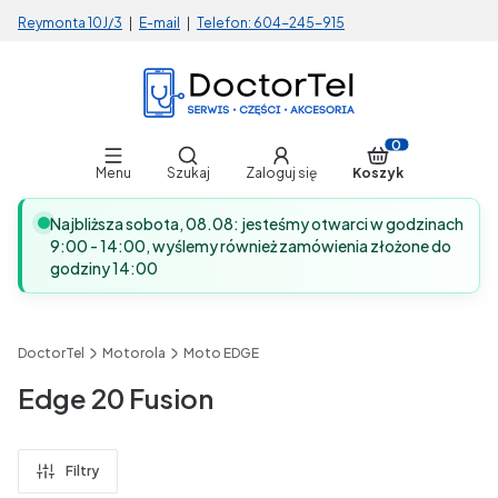
Reymonta 10J/3
|
E-mail
|
Telefon:
604-245-915
Otwórz wyszukiwarkę
Produkty w koszy
Menu
Szukaj
Zaloguj się
Koszyk
Najbliższa sobota, 08.08: jesteśmy otwarci w godzinach
9:00 - 14:00, wyślemy również zamówienia złożone do
godziny 14:00
DoctorTel
Motorola
Moto EDGE
Edge 20 Fusion
Filtry