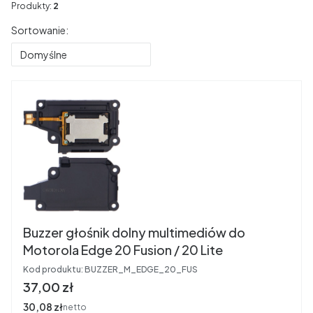
Produkty:
2
Lista produktów
Sortowanie:
Domyślne
Buzzer głośnik dolny multimediów do
Motorola Edge 20 Fusion / 20 Lite
Kod produktu:
BUZZER_M_EDGE_20_FUS
Cena
37,00 zł
Cena
30,08 zł
netto