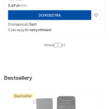
Cena
5,69 zł
netto
DO KOSZYKA
Dostępność:
5szt
Czas wysyłki:
natychmiast
Strona
z 1
Bestsellery
Bestseller