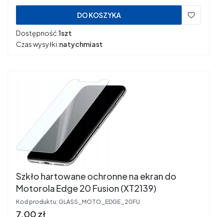
DO KOSZYKA
Dostępność:
1szt
Czas wysyłki:
natychmiast
Szkło hartowane ochronne na ekran do
Motorola Edge 20 Fusion (XT2139)
Kod produktu:
GLASS_MOTO_EDGE_20FU
Cena
7,00 zł