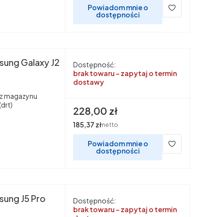
Powiadom mnie o
dostępności
sung Galaxy J2
Dostępność:
brak towaru - zapytaj o termin
dostawy
z magazynu
drt)
Cena
228,00 zł
Cena
185,37 zł
netto
Powiadom mnie o
dostępności
sung J5 Pro
Dostępność:
brak towaru - zapytaj o termin