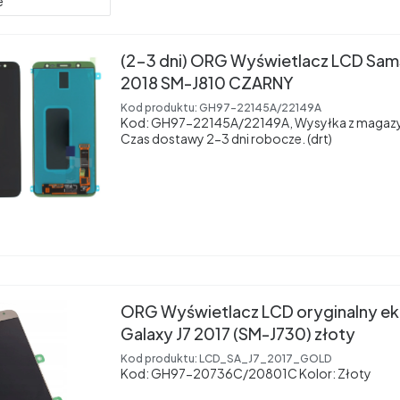
e
(2-3 dni) ORG Wyświetlacz LCD Sam
2018 SM-J810 CZARNY
Kod produktu:
GH97-22145A/22149A
Kod: GH97-22145A/22149A, Wysyłka z magazy
Czas dostawy 2-3 dni robocze. (drt)
ORG Wyświetlacz LCD oryginalny e
Galaxy J7 2017 (SM-J730) złoty
Kod produktu:
LCD_SA_J7_2017_GOLD
Kod: GH97-20736C/20801C Kolor: Złoty