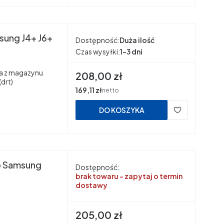
sung J4+ J6+
Dostępność:
Duża ilość
Czas wysyłki:
1-3 dni
 z magazynu
Cena
208,00 zł
drt)
Cena
169,11 zł
netto
DO KOSZYKA
o Samsung
Dostępność:
brak towaru - zapytaj o termin
dostawy
Cena
205,00 zł