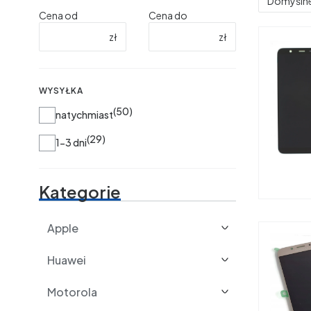
Domyśln
Cena od
Cena do
zł
zł
WYSYŁKA
50
Wysyłka
natychmiast
29
1-3 dni
Kategorie
Apple
Huawei
Motorola