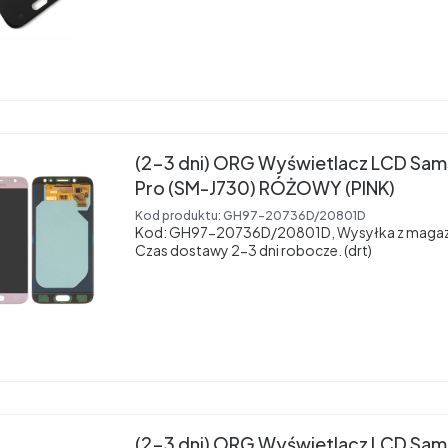
(2-3 dni) ORG Wyświetlacz LCD Sam
Pro (SM-J730) RÓŻOWY (PINK)
Kod produktu:
GH97-20736D/20801D
Kod: GH97-20736D/20801D, Wysyłka z magaz
Czas dostawy 2-3 dni robocze. (drt)
(2-3 dni) ORG Wyświetlacz LCD Sam