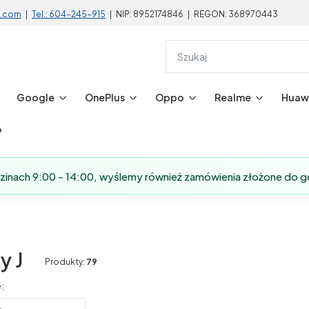
l.com
|
Tel.: 604-245-915
| NIP: 8952174846 | REGON: 368970443
Google
OnePlus
Oppo
Realme
Huaw
?
dzinach 9:00 - 14:00, wyślemy również zamówienia złożone do g
y J
Produkty:
79
produktów
: