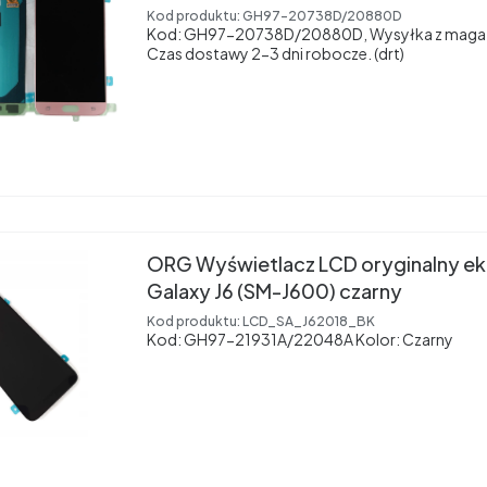
Kod produktu:
GH97-20738D/20880D
Kod: GH97-20738D/20880D, Wysyłka z magaz
Czas dostawy 2-3 dni robocze. (drt)
ORG Wyświetlacz LCD oryginalny e
Galaxy J6 (SM-J600) czarny
Kod produktu:
LCD_SA_J62018_BK
Kod: GH97-21931A/22048A Kolor: Czarny