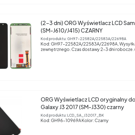
(2-3 dni) ORG Wyświetlacz LCD Sam
(SM-J610/J415) CZARNY
Kod produktu:
GH97-22582A/22583A/22698A
Kod: GH97-22582A/22583A/22698A, Wysyłka
zewnętrznego. Czas dostawy 2-3 dni robocze. (
ORG Wyświetlacz LCD oryginalny d
Galaxy J3 2017 (SM-J330) czarny
Kod produktu:
LCD_SA_J32017_BK
Kod: GH96-10969A Kolor: Czarny