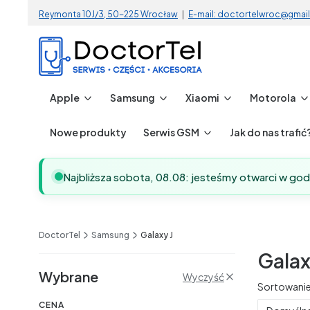
Reymonta 10J/3, 50-225 Wrocław
|
E-mail: doctortelwroc@gmai
Apple
Samsung
Xiaomi
Motorola
Nowe produkty
Serwis GSM
Jak do nas trafić
Najbliższa sobota, 08.08: jesteśmy otwarci w go
DoctorTel
Samsung
Galaxy J
Galax
Filtry
Wybrane
Wyczyść
Lista 
Sortowanie
CENA