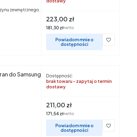
dostawy
ynu zewnętrznego.
Cena
223,00 zł
Cena
181,30 zł
netto
Powiadom mnie o
dostępności
kran do Samsung
Dostępność:
brak towaru - zapytaj o termin
dostawy
Cena
211,00 zł
Cena
171,54 zł
netto
Powiadom mnie o
dostępności