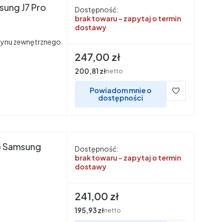
sung J7 Pro
Dostępność:
brak towaru - zapytaj o termin
dostawy
ynu zewnętrznego.
Cena
247,00 zł
Cena
200,81 zł
netto
Powiadom mnie o
dostępności
o Samsung
Dostępność:
brak towaru - zapytaj o termin
dostawy
Cena
241,00 zł
Cena
195,93 zł
netto