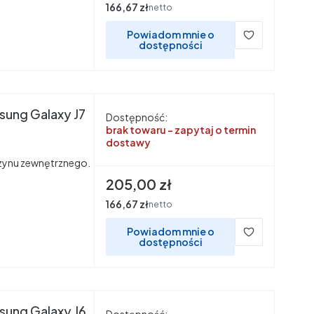
Cena
166,67 zł
netto
Powiadom mnie o
dostępności
sung Galaxy J7
Dostępność:
brak towaru - zapytaj o termin
dostawy
ynu zewnętrznego.
Cena
205,00 zł
Cena
166,67 zł
netto
Powiadom mnie o
dostępności
sung Galaxy J6