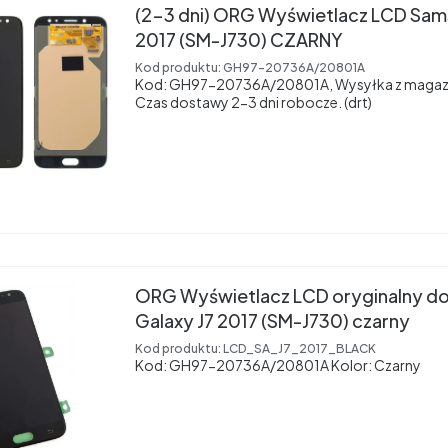
(2-3 dni) ORG Wyświetlacz LCD Sam
2017 (SM-J730) CZARNY
Kod produktu:
GH97-20736A/20801A
Kod: GH97-20736A/20801A, Wysyłka z magaz
Czas dostawy 2-3 dni robocze. (drt)
ORG Wyświetlacz LCD oryginalny d
Galaxy J7 2017 (SM-J730) czarny
Kod produktu:
LCD_SA_J7_2017_BLACK
Kod: GH97-20736A/20801A Kolor: Czarny