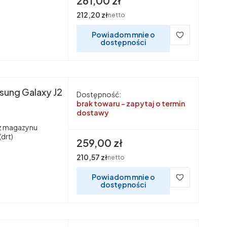
261,00 zł
Cena
212,20 zł
netto
Powiadom mnie o
dostępności
sung Galaxy J2
Dostępność:
brak towaru - zapytaj o termin
dostawy
z magazynu
drt)
Cena
259,00 zł
Cena
210,57 zł
netto
Powiadom mnie o
dostępności