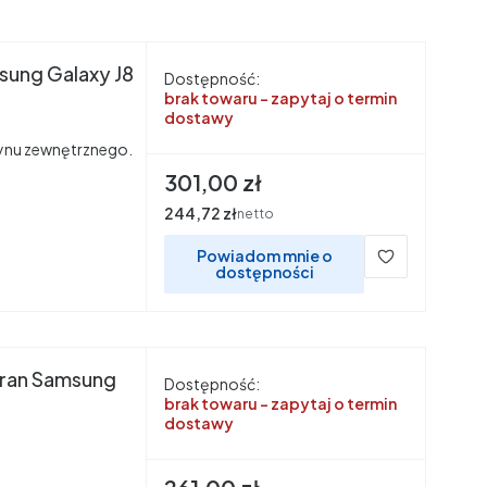
sung Galaxy J8
Dostępność:
brak towaru - zapytaj o termin
dostawy
nu zewnętrznego.
Cena
301,00 zł
Cena
244,72 zł
netto
Powiadom mnie o
dostępności
kran Samsung
Dostępność:
brak towaru - zapytaj o termin
dostawy
Cena