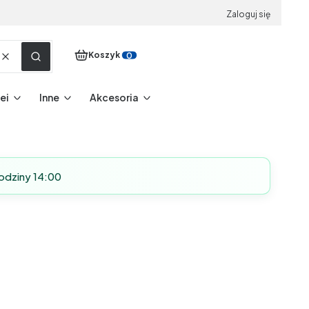
Zaloguj się
Produkty w koszyku: 0. Zobacz szczegóły
Koszyk
Wyczyść
Szukaj
ei
Inne
Akcesoria
odziny 14:00