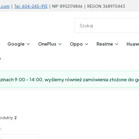
l.com
|
Tel.: 604-245-915
| NIP: 8952174846 | REGON: 368970443
Google
OnePlus
Oppo
Realme
Huaw
?
dzinach 9:00 - 14:00, wyślemy również zamówienia złożone do g
odukty:
2
produktów
: