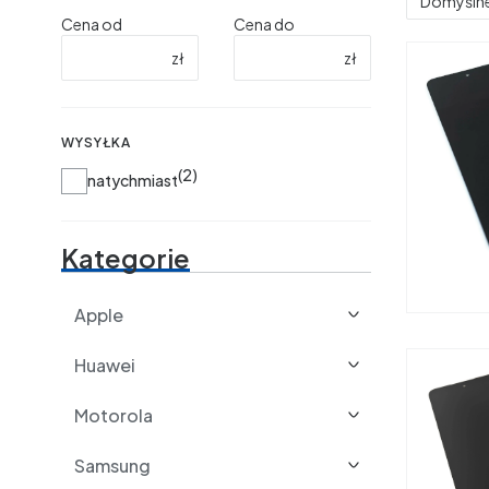
Domyśln
Cena od
Cena do
zł
zł
WYSYŁKA
2
Wysyłka
natychmiast
Kategorie
Apple
Huawei
Motorola
Samsung