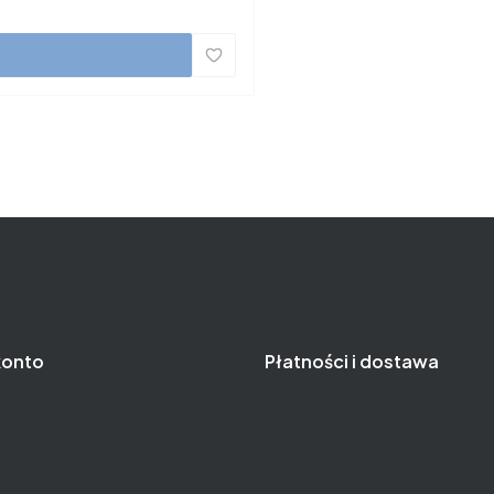
konto
Płatności i dostawa
zamówienia
Formy płatności
nia konta
Koszt i czas dostawy
owalnia
Czas realizacji zamówienia