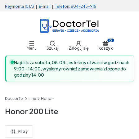
Reymonta 10J/3
|
E-mail
|
Telefon:
604-245-915
Otwórz wyszukiwarkę
Produkty w koszy
Menu
Szukaj
Zaloguj się
Koszyk
Najbliższa sobota, 08.08: jesteśmy otwarci w godzinach
9:00 - 14:00, wyślemy również zamówienia złożone do
godziny 14:00
DoctorTel
Inne
Honor
Honor 200 Lite
Filtry