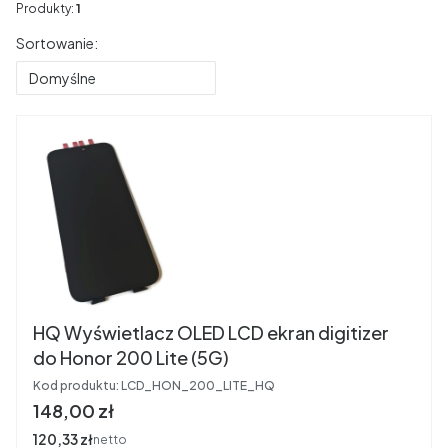
Produkty:
1
Lista produktów
Sortowanie:
Domyślne
HQ Wyświetlacz OLED LCD ekran digitizer
do Honor 200 Lite (5G)
Kod produktu:
LCD_HON_200_LITE_HQ
Cena
148,00 zł
Cena
120,33 zł
netto