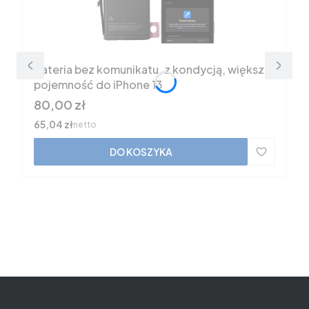
Bateria bez komunikatu, z kondycją, większa
pojemność do iPhone 13
Cena
80,00 zł
Cena
65,04 zł
netto
DO KOSZYKA